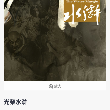
放大
光榮水滸