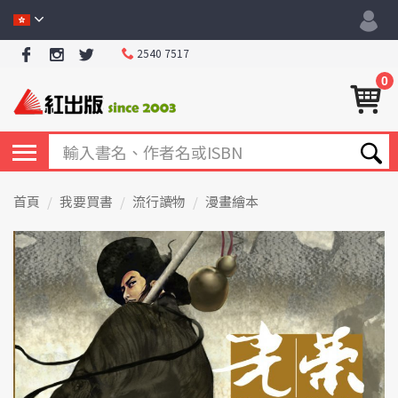
2540 7517
0
首頁
我要買書
流行讀物
漫畫繪本