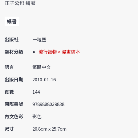
正子公也 繪著
紙書
出版社
一粒塵
題材分類
流行讀物 > 漫畫繪本
語言
繁體中文
出版日期
2010-01-16
頁數
144
國際書號
9789888039838
內文色彩
彩色
尺寸
20.8cm x 25.7cm