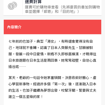
運費計算
運費可於購物車查看（先將要買的書加到購物
車並選擇「郵寄」和「目的地」）
內容簡介
七年前的也加子，典型「港女」，有時還會覺得沒有自
己，地球就不會轉。認識了日本人齊藤先生，甘願被馴
服，發展一段中日愛情。新婚不久即移居橫濱，才曉得往
日本旅遊跟在日本生活是兩回事，她常常碰壁，自信心直
插谷底……
某天，老爺的一句話令她茅塞頓開，決意收歛好勝心，虛
心學習新事物。經過許多個「第一次」後，逐漸融入日本
的生活。也加子繼續為夢想出發，咬緊牙關，誓要與丈夫
建立一個五星級的家！