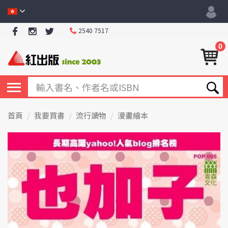
2540 7517
0
首頁
我要買書
流行讀物
漫畫繪本