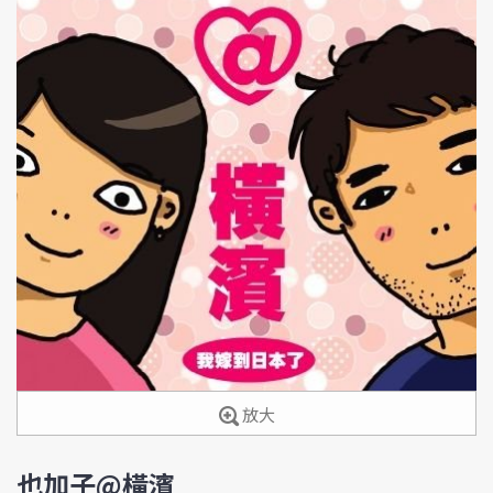
放大
也加子@橫濱