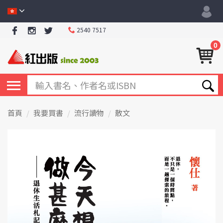
2540 7517
0
首頁
我要買書
流行讀物
散文