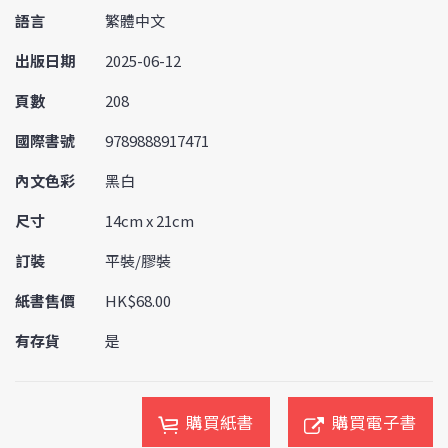
語言
繁體中文
出版日期
2025-06-12
頁數
208
國際書號
9789888917471
內文色彩
黑白
尺寸
14cm x 21cm
訂裝
平裝/膠裝
紙書售價
HK$68.00
有存貨
是
購買紙書
購買電子書