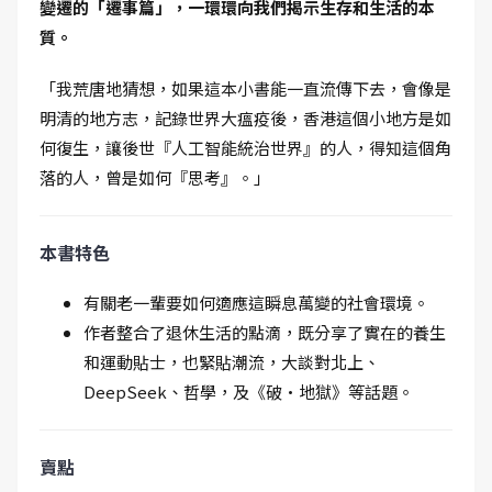
變遷的「遷事篇」，一環環向我們揭示生存和生活的本
質。
「我荒唐地猜想，如果這本小書能一直流傳下去，會像是
明清的地方志，記錄世界大瘟疫後，香港這個小地方是如
何復生，讓後世『人工智能統治世界』的人，得知這個角
落的人，曾是如何『思考』。」
本書特色
有關老一輩要如何適應這瞬息萬變的社會環境。
作者整合了退休生活的點滴，既分享了實在的養生
和運動貼士，也緊貼潮流，大談對北上、
DeepSeek、哲學，及《破·地獄》等話題。
賣點