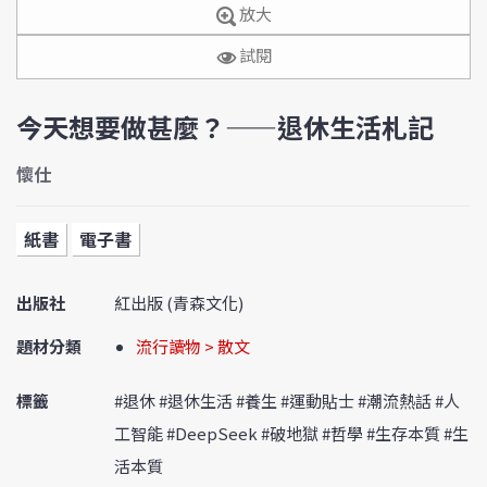
放大
試閱
今天想要做甚麼？——退休生活札記
懷仕
紙書
電子書
出版社
紅出版 (青森文化)
題材分類
流行讀物 > 散文
標籤
#退休 #退休生活 #養生 #運動貼士 #潮流熱話 #人
工智能 #DeepSeek #破地獄 #哲學 #生存本質 #生
活本質