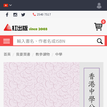
2540 7517
0
首頁
我要買書
教參讀物
中學