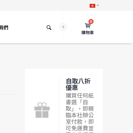
0
我們
購物車
自取八折
優惠
購買任何紙
書選「自
取」，即親
臨本社辦公
室付款，即
可免運費並