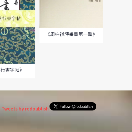
《
《周柏祺詩畫書第一輯》
英行書字帖》
Tweets by redpublish