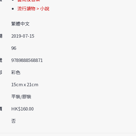
流行讀物 > 小說
繁體中文
期
2019-07-15
96
號
9789888568871
彩
彩色
15cm x 21cm
平裝/膠裝
價
HK$160.00
否