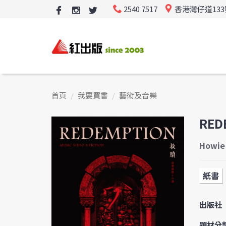
2540 7517
香港灣仔道13
首頁
我要買書
藝術及音樂
RED
Howie
紙書
出版社
題材分