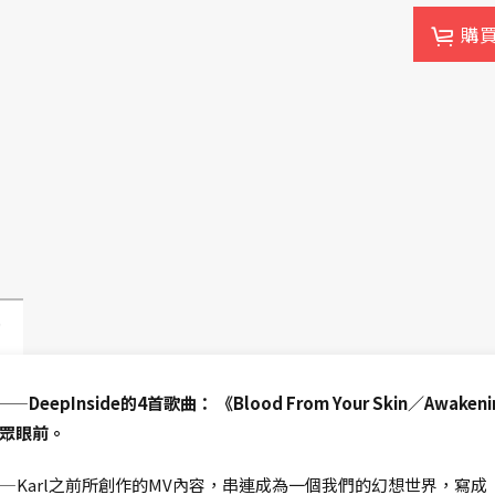
購
動
epInside的4首歌曲： 《Blood From Your Skin／Awaken
眾眼前。
—Karl之前所創作的MV內容，串連成為一個我們的幻想世界，寫成《R