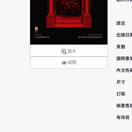
語言
出版日
頁數
放大
國際書
試閱
內文色
尺寸
訂裝
紙書售
有存貨