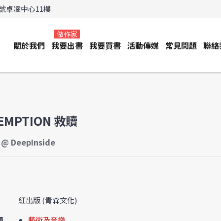
3號卓凌中心11樓
做作家
關於我們
我要出書
我要買書
活動傳媒
常見問題
聯絡
EMPTION 救贖
 @ DeepInside
紅出版 (青森文化)
類
藝術及音樂