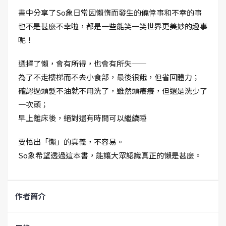
書中分享了So象日常因懶惰而發生的僥倖事和不幸的事
也不是甚麼不幸啦，都是一些能笑一笑世界更美妙的趣事
呢！
選擇了懶，會有所得，也會有所失——
為了不走樓梯而不去小食部，最後很餓，但省回體力；
確認過頭髮不油就不用洗了，雖然頭癢癢，但還是洗少了
一次頭；
早上離床後，絕對還有時間可以繼續睡
要悟出「懶」的真義，不容易。
So象希望透過這本書，能讓大眾認識真正的懶是甚麼。
作者簡介