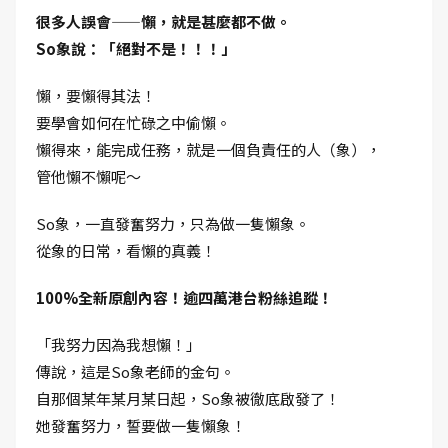
很多人誤會——懶，就是甚麼都不做。
So象說：「絕對不是！！！」
懶，要懶得其法！
要學會如何在忙碌之中偷懶。
懶得來，能完成任務，就是一個負責任的人（象），
管他懶不懶呢～
So象，一直發奮努力，只為做一隻懶象。
從象的日常，看懶的真義！
100%全新原創內容！逾四萬港台粉絲追蹤！
「我努力因為我想懶！」
傳說，這是So象老師的金句。
自那個某年某月某日起，So象被徹底啟發了！
她發奮努力，誓要做一隻懶象！