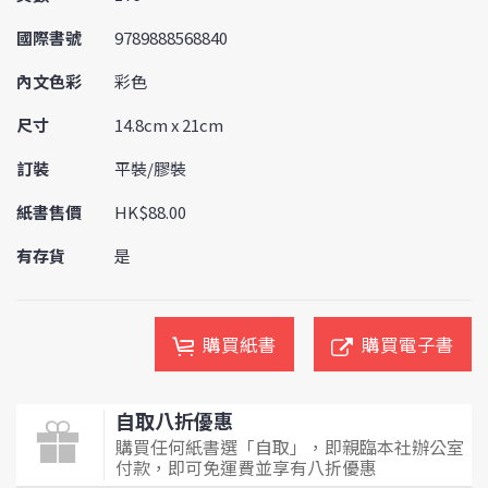
國際書號
9789888568840
內文色彩
彩色
尺寸
14.8cm x 21cm
訂裝
平裝/膠裝
紙書售價
HK$88.00
有存貨
是
購買紙書
購買電子書
自取八折優惠
購買任何紙書選「自取」，即親臨本社辦公室
付款，即可免運費並享有八折優惠