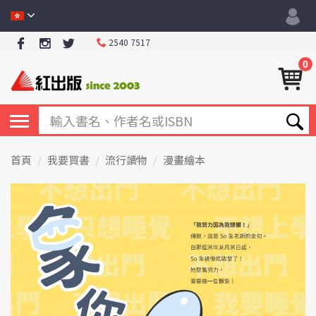
2540 7517
0
首頁
我要買書
流行讀物
漫畫繪本