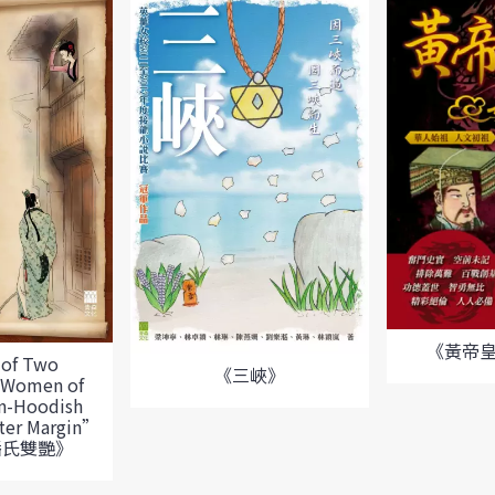
《黃帝
 of Two
《三峽》
 Women of
n-Hoodish
ter Margin”
潘氏雙艷》