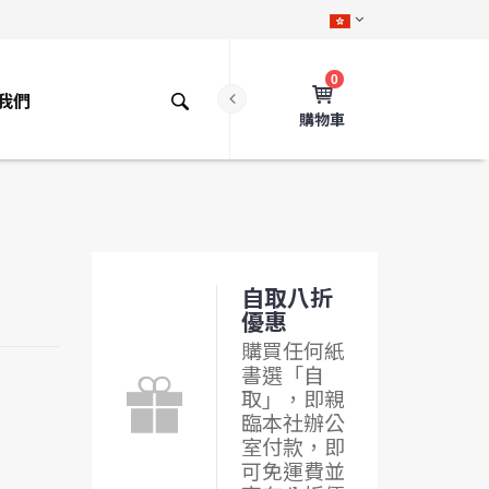
0
我們
購物車
自取八折
優惠
購買任何紙
書選「自
取」，即親
臨本社辦公
室付款，即
可免運費並