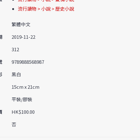
流行讀物 > 小說 > 歷史小說
繁體中文
期
2019-11-22
312
號
9789888568987
彩
黑白
15cm x 21cm
平裝/膠裝
價
HK$100.00
否