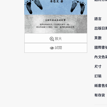
語言
出版日
頁數
放大
國際書
試閱
內文色
尺寸
訂裝
紙書售
有存貨