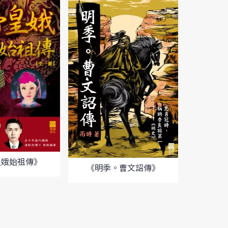
皇娥始祖傳》
《明季。曹文詔傳》
《加