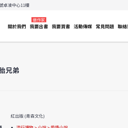
3號卓凌中心11樓
做作家
關於我們
我要出書
我要買書
活動傳媒
常見問題
聯絡
胎兄弟
紅出版 (青森文化)
類
流行讀物 > 小說 > 愛情小說