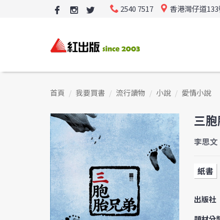
2540 7517
香港灣仔道13
首頁
我要買書
流行讀物
小說
愛情小說
三胞
李思文
紙書
出版社
題材分