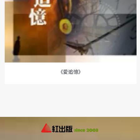
《愛追憶》