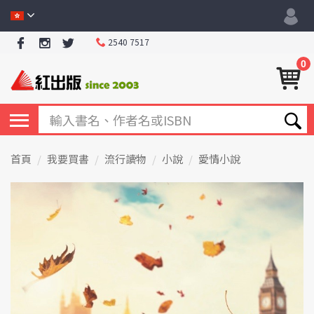
2540 7517
0
首頁
我要買書
流行讀物
小說
愛情小說