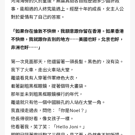
河灣海傍的久別重逢，無論其間各自經歷過多少曲折故
事，能相遇的人終究能遇上。經歷十年的成長，女主人公
對於愛情有了自己的答案。
「如果你在倫敦不快樂，我願意跟你留在香港。如果香港
不快樂，我就跟你去別的地方……美國也好，北京也好，
非洲也好……」
第一次見面那天，他還留著一頭長髮。黑色的，沒有染。
我下了火車，走出火車站大堂，
離遠看見有人穿著件軍綠色大衣，
載著副粗黑框眼鏡，提著個特大畫袋。
那年並未到粗黑框眼鏡橫行的年代，
離遠就只有他一個中國臉孔的人站在大堂一角。
我直接走過去，問他：「你是Noel？」
他長得很好看，像女孩子一樣。
他看著我，笑了笑：「Hello Joni。」
明明已隔著電話聊了三個月，見了面，仍然會不知所措。