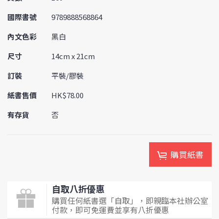
國際書號
9789888568864
內文色彩
黑白
尺寸
14cm x 21cm
訂裝
平裝/膠裝
紙書售價
HK$78.00
有存貨
否
購買紙書
自取八折優惠
購買任何紙書選「自取」，即親臨本社辦公室
付款，即可免運費並享有八折優惠