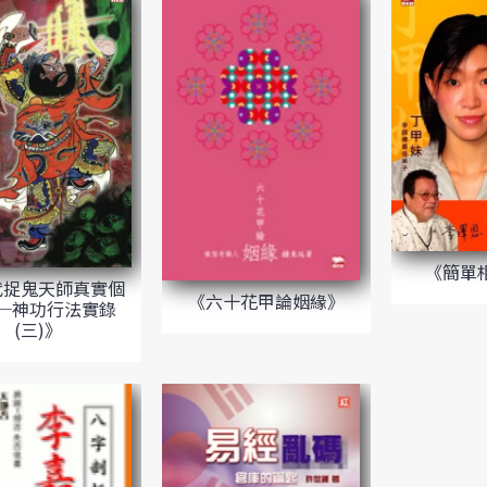
《簡單
代捉鬼天師真實個
《六十花甲論姻緣》
─神功行法實錄
(三)》