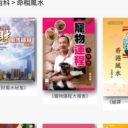
科 > 命相風水
旺財風水秘笈》
《寵物運程大搜查》
《破譯─