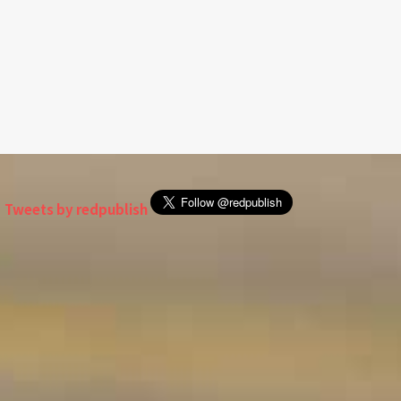
Tweets by redpublish