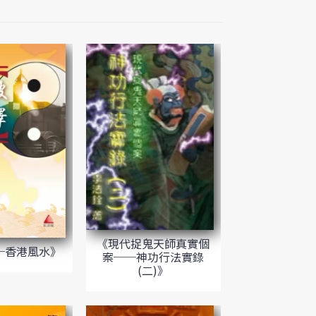
《現代捉鬼天師真實個
─香港風水》
案──神功行法實錄
(二)》