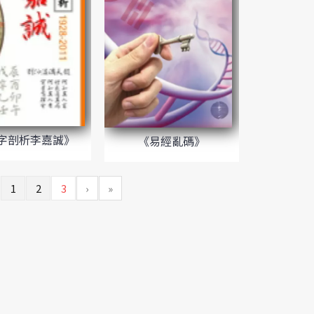
字剖析李嘉誠》
《易經亂碼》
1
2
3
›
»