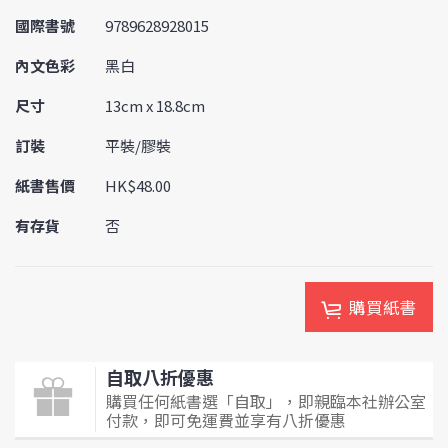
國際書號
9789628928015
內文色彩
黑白
尺寸
13cm x 18.8cm
訂裝
平裝/膠裝
紙書售價
HK$48.00
有存貨
否
購買紙書
自取八折優惠
購買任何紙書選「自取」，即親臨本社辦公室
付款，即可免運費並享有八折優惠