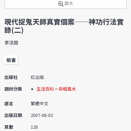
放大
現代捉鬼天師真實個案──神功行法實
錄(二)
李法銓
紙書
出版社
紅出版
題材分類
生活百科 > 命相風水
語言
繁體中文
出版日期
2007-08-03
頁數
128