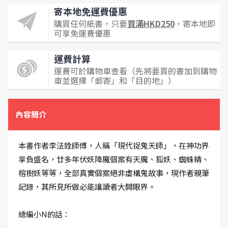
寄本地免運費優惠
購買任何紙書，只要
買滿HKD250
，寄本地即
可享免運費優惠
運費計算
運費可於購物車查看（先將要買的書加到購物
車並選擇「郵寄」和「目的地」）
內容簡介
本書作者李法銓師傅，人稱「現代捉鬼天師」，在神功界
享負盛名，廿多年伏妖降魔個案有天魔、狐妖、蜘蛛精、
榕樹妖等等，全部真實個案絕非虛構鬼故事，現作者親筆
記錄，其所見所做必能讓讀者大開眼界。
總編小N的話：