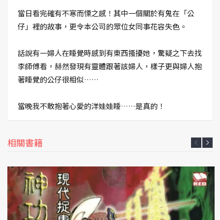
當日看完確有不寒而慄之感！其中一個關於有鬼在「公
仔」裡的故事，更令本公司的眾位女同事花容失色。
話說有一婦人在睡覺時感到有東西搔擾她，驚疑之下去找
李師傅看，赫然發現有靈體跟著該婦人，樣子更與婦人抱
著睡覺的公仔很相似……
當晚我不敢抱著心愛的洋娃娃睡……是真的！
相關書籍