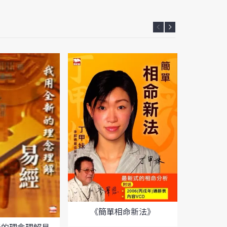
《簡單相命新法》
《現代