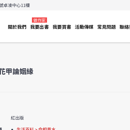
3號卓凌中心11樓
做作家
關於我們
我要出書
我要買書
活動傳媒
常見問題
聯絡
花甲論姻緣
紅出版
類
生活百科 > 命相風水