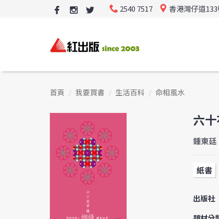
2540 7517
香港灣仔道13
首頁
我要買書
生活百科
命相風水
六十
鍾東廷
紙書
出版社
題材分