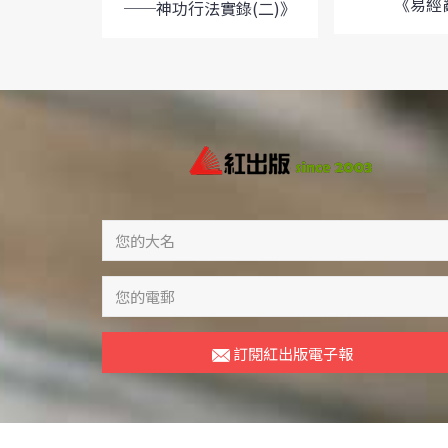
《易經
──神功行法實錄(二)》
訂閱紅出版電子報