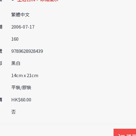
繁體中文
期
2006-07-17
160
號
9789628928439
彩
黑白
14cm x 21cm
平裝/膠裝
價
HK$60.00
否