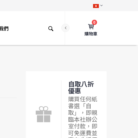
0
我們
購物車
自取八折
優惠
購買任何紙
書選「自
取」，即親
臨本社辦公
室付款，即
可免運費並