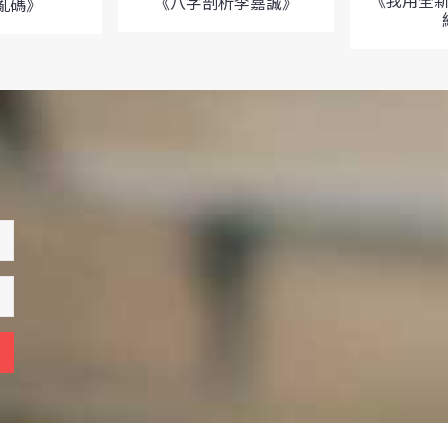
《我用全
《八字剖析李嘉誠》
亂碼》