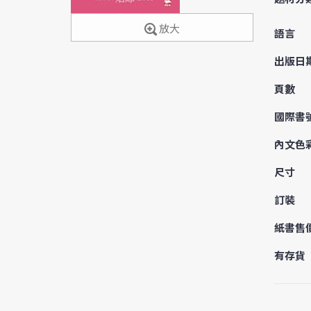
放大
語言
出版日
頁數
國際書
內文色
尺寸
訂裝
紙書售
有存貨