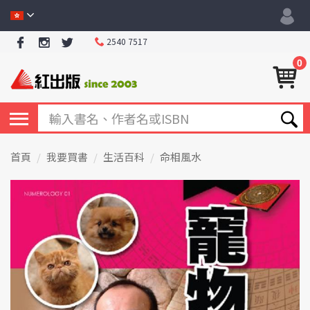
2540 7517
0
首頁
我要買書
生活百科
命相風水