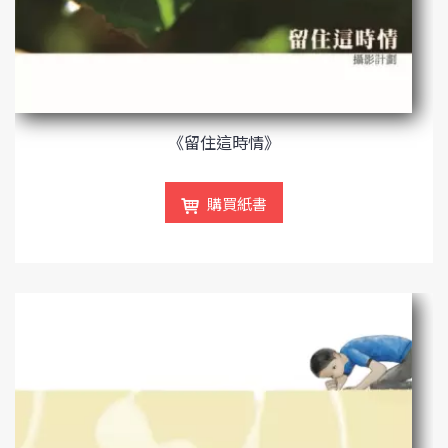
《留住這時情》
購買紙書