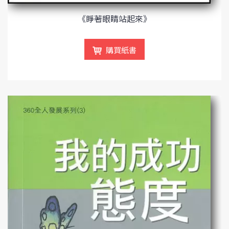
《睜著眼睛站起來》
購買紙書