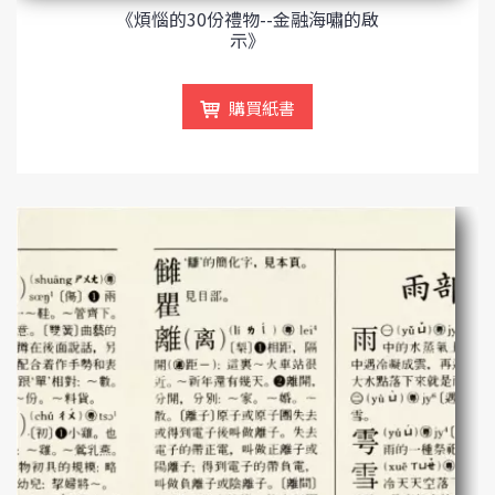
《煩惱的30份禮物--金融海嘯的啟
示》
購買紙書