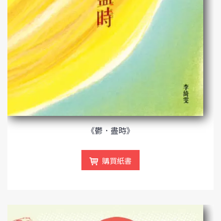
《鬱．盡時》
購買紙書