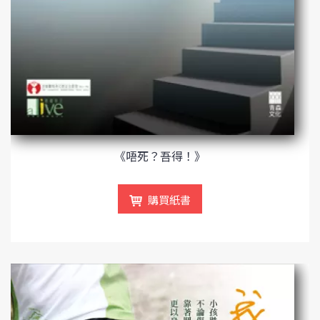
《唔死？吾得！》
購買紙書