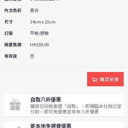
內文色彩
黑白
尺寸
14cm x 21cm
訂裝
平裝/膠裝
紙書售價
HK$55.00
有存貨
否
購買紙書
自取八折優惠
購買任何紙書選「自取」，即親臨本社辦公室
付款，即可免運費並享有八折優惠
寄本地免運費優惠