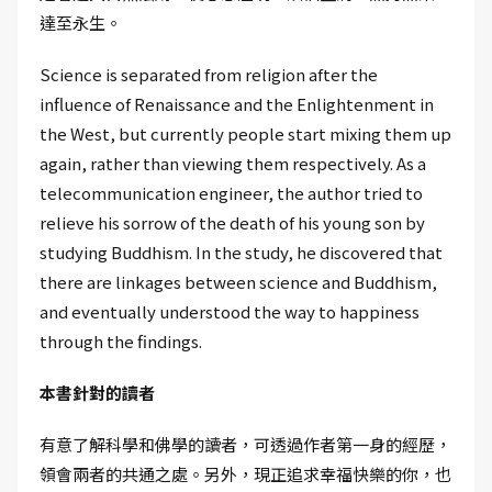
達至永生。
Science is separated from religion after the
influence of Renaissance and the Enlightenment in
the West, but currently people start mixing them up
again, rather than viewing them respectively. As a
telecommunication engineer, the author tried to
relieve his sorrow of the death of his young son by
studying Buddhism. In the study, he discovered that
there are linkages between science and Buddhism,
and eventually understood the way to happiness
through the findings.
本書針對的讀者
有意了解科學和佛學的讀者，可透過作者第一身的經歷，
領會兩者的共通之處。另外，現正追求幸福快樂的你，也