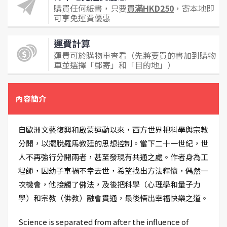
購買任何紙書，只要
買滿HKD250
，寄本地即
可享免運費優惠
運費計算
運費可於購物車查看（先將要買的書加到購物
車並選擇「郵寄」和「目的地」）
內容簡介
自歐洲文藝復興和啟蒙運動以來，西方世界把科學與宗教
分開，以擺脫羅馬教廷的思想控制。當下二十一世紀，世
人不再強行分開兩者，甚至發現有共通之處。作者身為工
程師，因幼子車禍不幸去世，希望找出方法釋懷，偶然一
次機會，他接觸了佛法，及後把科學（心理學和量子力
學）和宗教（佛教）融會貫通，最後悟出幸福快樂之道。
Science is separated from after the influence of