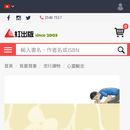
2540 7517
0
首頁
我要買書
流行讀物
心靈勵志