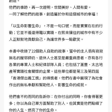
創造。
他們的事跡，再一次證明，世間美好、人間有愛。
一同了解他們的故事，創造屬於你和這個城市的幸福！
「以生命影響生命」，不是一句口號，而是實實在在的行
動；它並不遙遠得難以實踐，在熙來攘往的城市中有不少
人正默默地貢獻自己，為讓世界多一點歡笑。
本書中收錄了22個助人自助的故事，當中的主人翁有寂寂
無名的屋邨師奶、退休人士甚至是嚴重病患者，亦有各行
各業的專業人士和紀律部隊人員；也包括了滙豐、太古地
產等實踐社會關懷的企業。這些單位都是第三及第四屆
「香港傑出義工獎」的得獎者，他們在書中展現了為社會
作出的無私奉獻和幫助他人、影響生命的成就。
他們會不約而同的告訴你：在你付出的同時，你會得著更
多；你以為自己單方面幫助了別人，但其實是他們點綴了
你的人生、燃亮了你的生命。