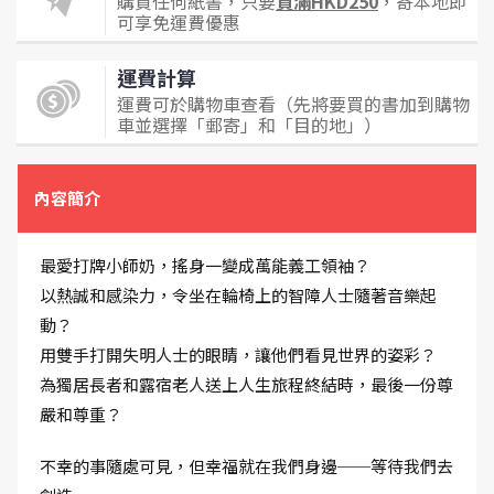
購買任何紙書，只要
買滿HKD250
，寄本地即
可享免運費優惠
運費計算
運費可於購物車查看（先將要買的書加到購物
車並選擇「郵寄」和「目的地」）
內容簡介
最愛打牌小師奶，搖身一變成萬能義工領袖？
以熱誠和感染力，令坐在輪椅上的智障人士隨著音樂起
動？
用雙手打開失明人士的眼睛，讓他們看見世界的姿彩？
為獨居長者和露宿老人送上人生旅程終結時，最後一份尊
嚴和尊重？
不幸的事隨處可見，但幸福就在我們身邊──等待我們去