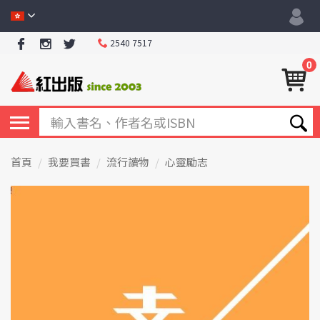
2540 7517
0
首頁
我要買書
流行讀物
心靈勵志