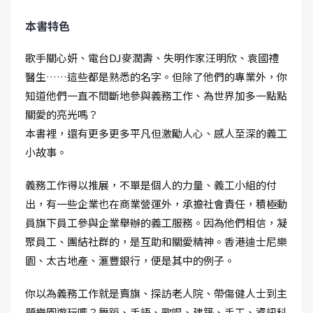
本書特色
歌手關心妍、電台DJ麥潤壽、失明作家汪明欣、袁國禮
醫生……這些都是熟悉的名字。但除了他們的專業外，你
知道他們一直不間斷地參與義務工作、為世界加多一點點
關愛的亮光嗎？
本書裡，還有更多更多平凡但激勵人心、感人至深的義工
小故事。
義務工作得以推展，不單是個人的力量、義工小組的付
出，有一些企業也在商業營運外，承擔社會責任，積極動
員旗下員工參與企業舉辦的義工服務。因為他們相信，凝
聚員工、團結社群的，是互助和關愛精神。香港迪士尼樂
園、太古地產、滙豐銀行，便是其中的例子。
你以為義務工作就是賣旗、探訪老人院、帶傷健人士到主
題樂園遊玩嗎？舞蹈、手語、歌唱、建築、手工、資訊科