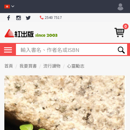
2540 7517
0
首頁
我要買書
流行讀物
心靈勵志