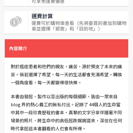
可享免運費優惠
運費計算
運費可於購物車查看（先將要買的書加到購物
車並選擇「郵寄」和「目的地」）
內容簡介
對於癌症患者和他們的親友，痛苦，源於預支了未來的痛
苦。倘若選擇了希望，每一天的生活都會充滿希望。轉換
一個角度看，每一天都變得很快樂。
本書由發起、製作以至出版的每個細節，皆由一眾來自
blog 界的熱心義工的無私付出。記錄了 44個人的生命當
中其中一段珍貴歷程的書本，真摯的文字分享伴隨著不同
場景的照片，將生命中的高低起跌娓娓道來，深信在任何
時代拿起這本書翻看的人也會有所得。