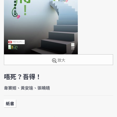
放大
唔死？吾得！
韋賽姬、黃安瑜、張曉晴
紙書