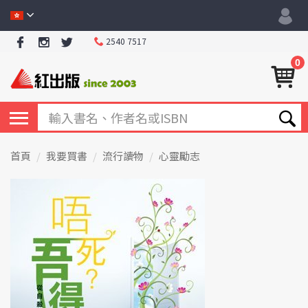
2540 7517
0
首頁
我要買書
流行讀物
心靈勵志