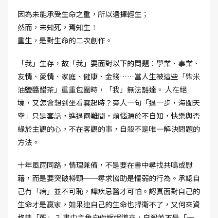
因為未能承受生命之重，所以選擇輕生；
然而，未知死，焉知生！
重生，是對生命的二次創作。
「我」生存，故「我」要面對以下的問題：學業、事業、
友情、愛情、家庭、健康、金錢……當人生被這些「柴米
油鹽醬醋茶」重重包圍時，「我」無法豁達。 人在絕
境，又怎會想到坐看雲起時？旁人一句「退一步，海闊天
空」只是套話，進退兩難間，煩惱源於不自知，快樂與否
緣於主觀的心，不在客觀的事，自殺不是唯一解決問題的
方法。
十年風雨同路，情理兼備，不是要在書中尋找共鳴或慰
藉，而是要突破樽頸──尋求協助是懦弱的行為。承認自
己有「病」並不可恥，諱疾忌醫才可怕。認真面對自己的
生命才是贏家，如果連自己的生命也捍衛不了，又何來資
格談「死」？ 書中主角向你娓娓道來，自殺並不是「一