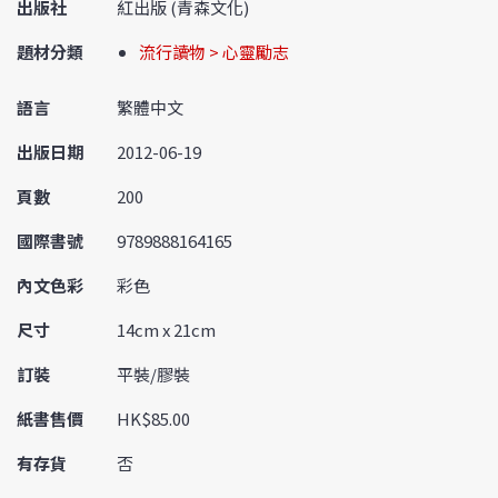
出版社
紅出版 (青森文化)
題材分類
流行讀物 > 心靈勵志
語言
繁體中文
出版日期
2012-06-19
頁數
200
國際書號
9789888164165
內文色彩
彩色
尺寸
14cm x 21cm
訂裝
平裝/膠裝
紙書售價
HK$85.00
有存貨
否