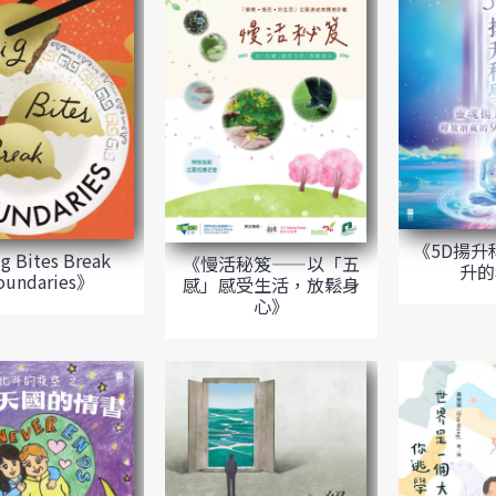
《5D揚升
g Bites Break
《慢活秘笈——以「五
升的
oundaries》
感」感受生活，放鬆身
心》