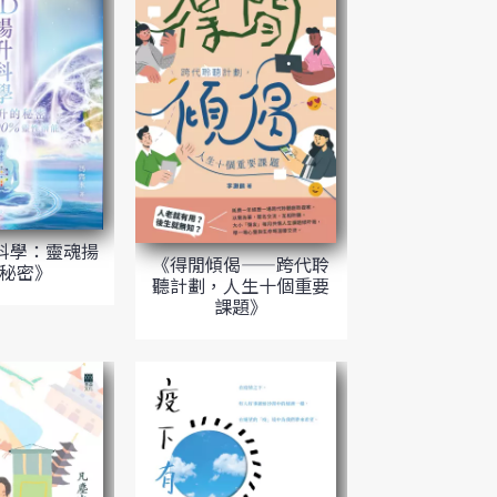
科學：靈魂揚
《得閒傾偈——跨代聆
秘密》
聽計劃，人生十個重要
課題》