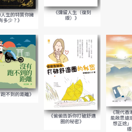
《彌留人生（復刻
功人生的特質你擁
版）》
有多少？》
有跑不到的距離》
《現代香
《偷偷告訴你打破舒適
能啟思遠
圈的秘密》
想正途」
版