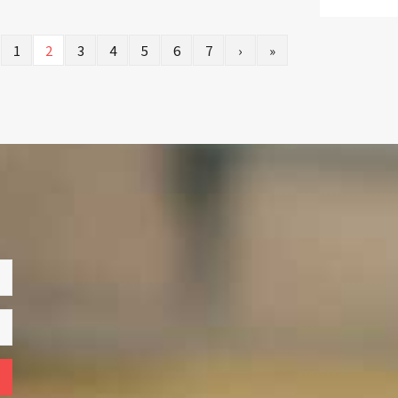
1
2
3
4
5
6
7
›
»