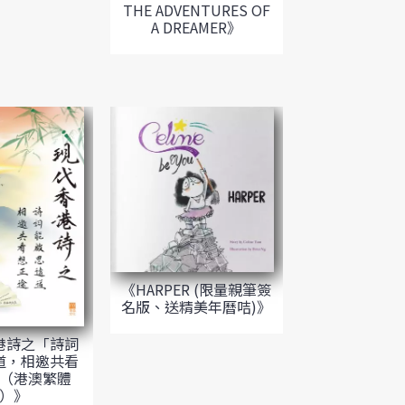
THE ADVENTURES OF
A DREAMER》
《HARPER (限量親筆簽
名版、送精美年曆咭)》
港詩之「詩詞
道，相邀共看
（港澳繁體
）》