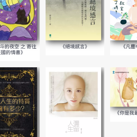
斗的夜空 之 寄往
《絕境感言》
《凡塵
天國的情書》
《你是我