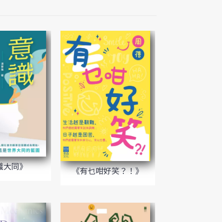
識大同》
《有乜咁好笑？！》