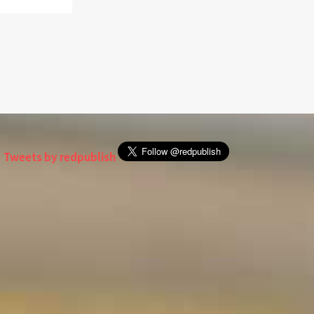
Tweets by redpublish