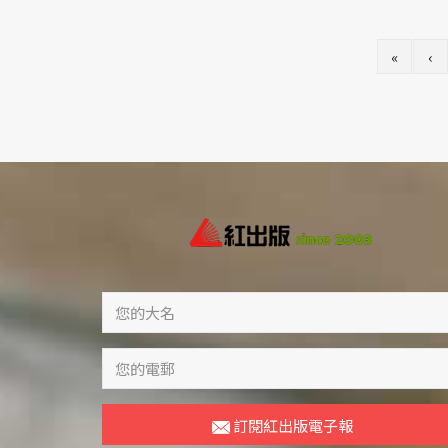
«
‹
訂閱紅出版電子報