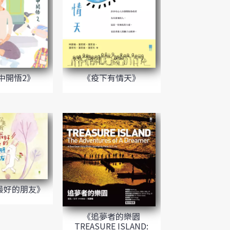
中開悟2》
《疫下有情天》
最好的朋友》
《追夢者的樂園
TREASURE ISLAND: