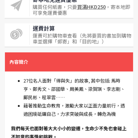
購買任何紙書，只要
買滿HKD250
，寄本地即
可享免運費優惠
運費計算
運費可於購物車查看（先將要買的書加到購物
車並選擇「郵寄」和「目的地」）
內容簡介
27位名人面對「得與失」的故事, 其中包括: 馬時
亨、鄭秀文、邵國華、周美鳳、梁賀琪、李志剛、
鄺民彬、程翠雲……
藉著推動生命教育，激勵大家以正面力量前行，透
過困境砥礪自己，力求突破與成長，轉危為機
我們每天也面對著大大小小的變遷，生命少不免也會碰上
不如意的事情和挑戰。