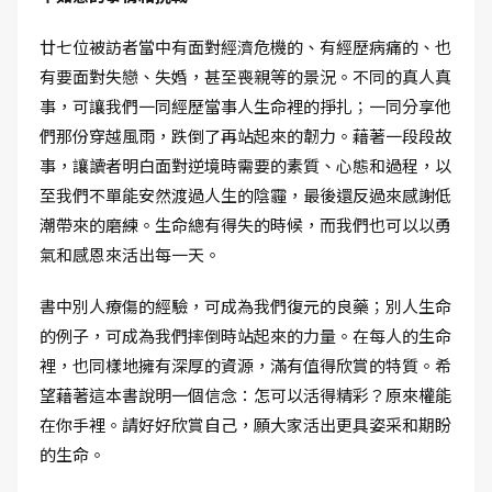
廿七位被訪者當中有面對經濟危機的、有經歷病痛的、也
有要面對失戀、失婚，甚至喪親等的景況。不同的真人真
事，可讓我們一同經歷當事人生命裡的掙扎；一同分享他
們那份穿越風雨，跌倒了再站起來的韌力。藉著一段段故
事，讓讀者明白面對逆境時需要的素質、心態和過程，以
至我們不單能安然渡過人生的陰霾，最後還反過來感謝低
潮帶來的磨練。生命總有得失的時候，而我們也可以以勇
氣和感恩來活出每一天。
書中別人療傷的經驗，可成為我們復元的良藥；別人生命
的例子，可成為我們摔倒時站起來的力量。在每人的生命
裡，也同樣地擁有深厚的資源，滿有值得欣賞的特質。希
望藉著這本書說明一個信念：怎可以活得精彩？原來權能
在你手裡。請好好欣賞自己，願大家活出更具姿采和期盼
的生命。