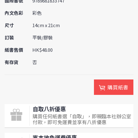
國際書號
9789881833747
內文色彩
彩色
尺寸
14cm x 21cm
訂裝
平裝/膠裝
紙書售價
HK$48.00
有存貨
否
購買紙書
自取八折優惠
購買任何紙書選「自取」，即親臨本社辦公室
付款，即可免運費並享有八折優惠
寄本地免運費優惠