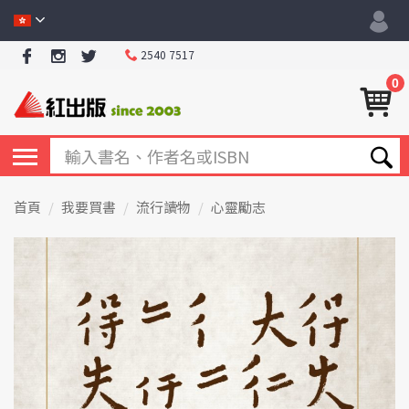
2540 7517
0
首頁
我要買書
流行讀物
心靈勵志