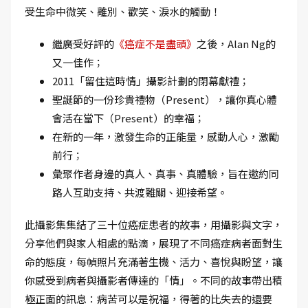
受生命中微笑、離別、歡笑、淚水的觸動！
繼廣受好評的
《癌症不是盡頭》
之後，Alan Ng的
又一佳作；
2011「留住這時情」攝影計劃的閉幕獻禮；
聖誕節的一份珍貴禮物（Present），讓你真心體
會活在當下（Present）的幸福；
在新的一年，激發生命的正能量，感動人心，激勵
前行；
彙聚作者身邊的真人、真事、真體驗，旨在邀約同
路人互助支持、共渡難關、迎接希望。
此攝影集集結了三十位癌症患者的故事，用攝影與文字，
分享他們與家人相處的點滴，展現了不同癌症病者面對生
命的態度，每幀照片充滿著生機、活力、喜悅與盼望，讓
你感受到病者與攝影者傳達的「情」。不同的故事帶出積
極正面的訊息：病苦可以是祝福，得著的比失去的還要