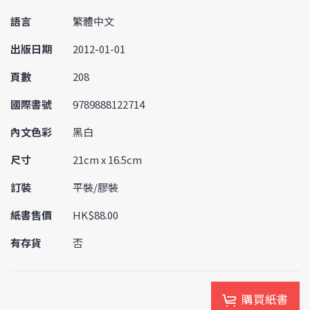
語言
繁體中文
出版日期
2012-01-01
頁數
208
國際書號
9789888122714
內文色彩
黑白
尺寸
21cm x 16.5cm
訂裝
平裝/膠裝
紙書售價
HK$88.00
有存貨
否
購買紙書