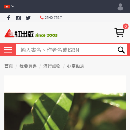
2540 7517
0
首頁
我要買書
流行讀物
心靈勵志