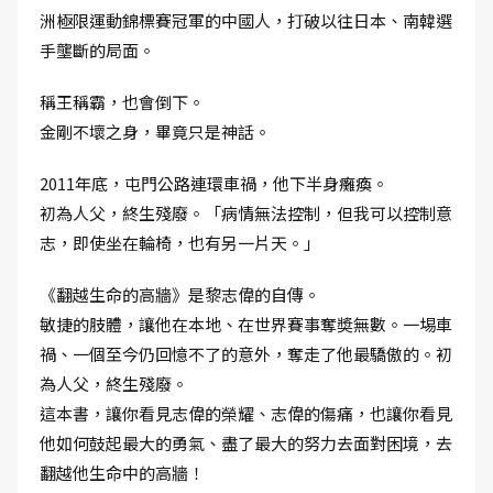
洲極限運動錦標賽冠軍的中國人，打破以往日本、南韓選
手壟斷的局面。
稱王稱霸，也會倒下。
金剛不壞之身，畢竟只是神話。
2011年底，屯門公路連環車禍，他下半身癱瘓。
初為人父，終生殘廢。「病情無法控制，但我可以控制意
志，即使坐在輪椅，也有另一片天。」
《翻越生命的高牆》是黎志偉的自傳。
敏捷的肢體，讓他在本地、在世界賽事奪奬無數。一埸車
禍、一個至今仍回憶不了的意外，奪走了他最驕傲的。初
為人父，終生殘廢。
這本書，讓你看見志偉的榮耀、志偉的傷痛，也讓你看見
他如何鼓起最大的勇氣、盡了最大的努力去面對困境，去
翻越他生命中的高牆！