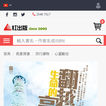
2540 7517
0
首頁
我要買書
流行讀物
心靈勵志