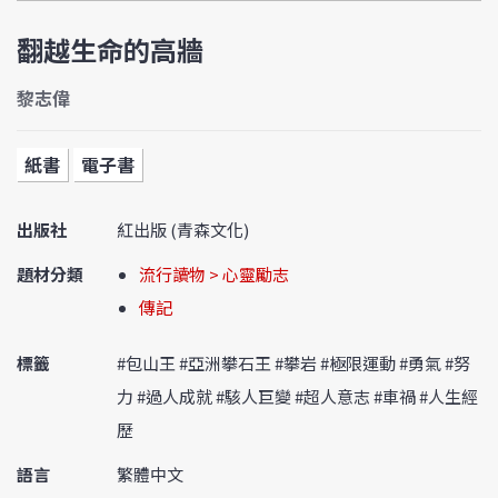
翻越生命的高牆
黎志偉
紙書
電子書
出版社
紅出版 (青森文化)
題材分類
流行讀物 > 心靈勵志
傳記
標籤
#包山王 #亞洲攀石王 #攀岩 #極限運動 #勇氣 #努
力 #過人成就 #駭人巨變 #超人意志 #車禍 #人生經
歷
語言
繁體中文