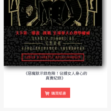
《惡魔默示錄――危險！佔據女人身心的
真實紀錄》
購買紙書