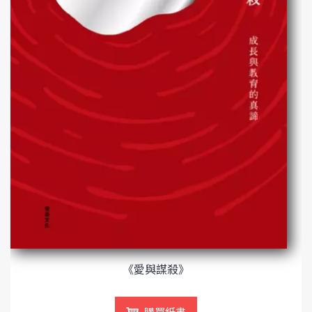
《愛與謀殺》
購買紙書