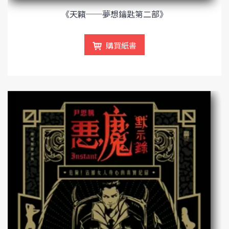
《天籟──夢想鑰匙第二部》
購買紙書