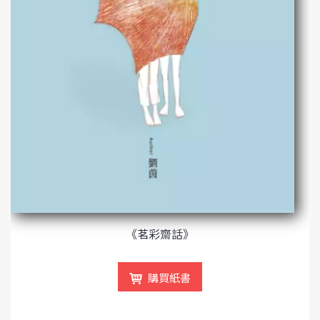
《茗彩齋話》
購買紙書