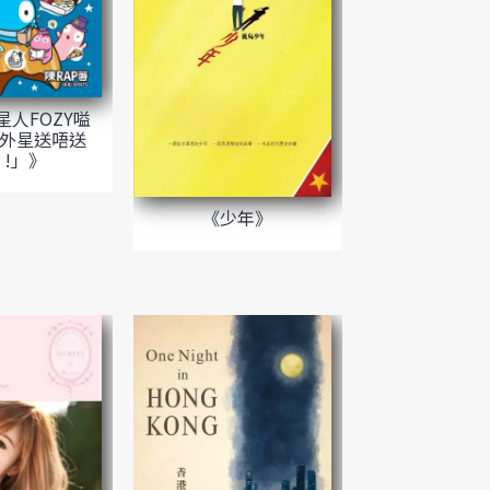
星人FOZY嗌
外星送唔送
？!」》
《少年》