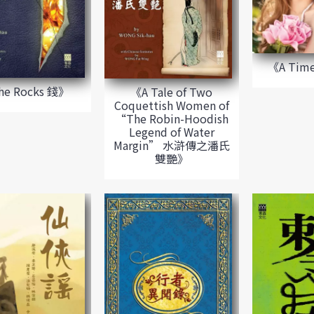
《A Time
e Rocks 錢》
《A Tale of Two
Coquettish Women of
“The Robin-Hoodish
Legend of Water
Margin” 水滸傳之潘氏
雙艷》