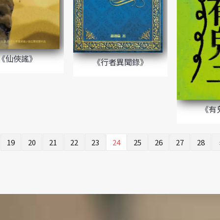
《仙俠謠》
《行者異聞錄》
《有
19
20
21
22
23
24
25
26
27
28