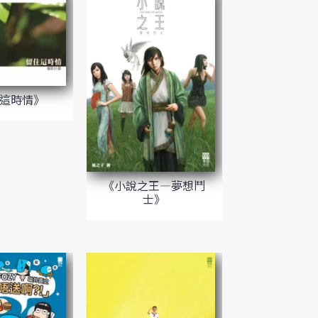
這時情》
《小說之王—夢想鬥
士》