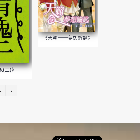
《天籟──夢想鑰匙》
鬼(二)》
›
»