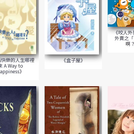
《咬人外
外賣之「
啊
福快樂的人生哪裡
《盒子屋》
來 A Way to
appiness》