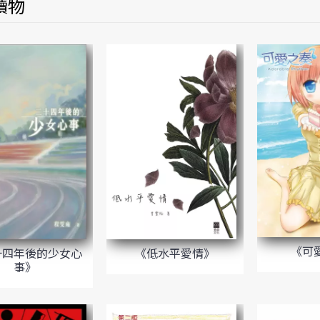
讀物
《可
《低水平愛情》
十四年後的少女心
事》