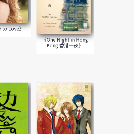
 to Love》
《One Night in Hong
Kong 香港一夜》