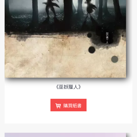
《巫妖獵人》
購買紙書