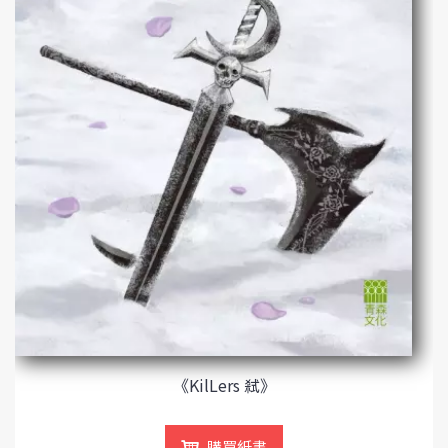
《KilLers 弒》
購買紙書