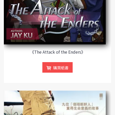
《The Attack of the Enders》
購買紙書