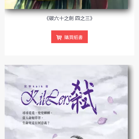
《碳六十之劍 四之三》
購買紙書