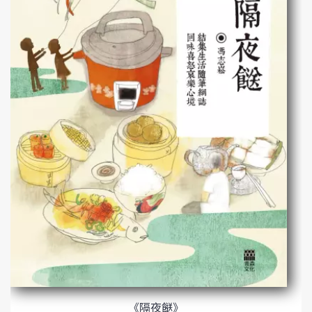
《隔夜餸》