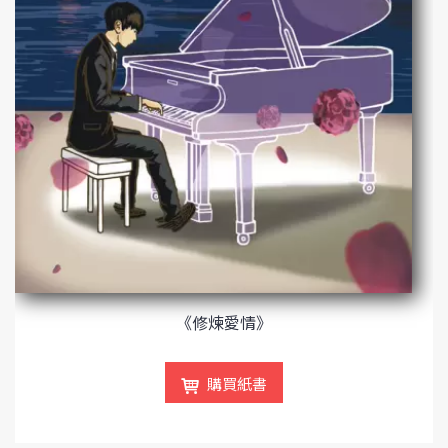
《修煉愛情》
購買紙書