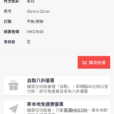
內文色彩
黑白
尺寸
15cm x 21cm
訂裝
平裝/膠裝
紙書售價
HK$78.00
有存貨
否
購買紙書
自取八折優惠
購買任何紙書選「自取」，即親臨本社辦公室
付款，即可免運費並享有八折優惠
寄本地免運費優惠
購買任何紙書，只要
買滿HKD250
，寄本地即