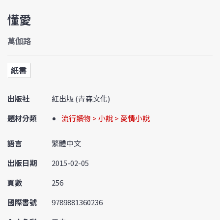
懂愛
萬伽路
紙書
出版社
紅出版 (青森文化)
題材分類
流行讀物 > 小說 > 愛情小說
語言
繁體中文
出版日期
2015-02-05
頁數
256
國際書號
9789881360236