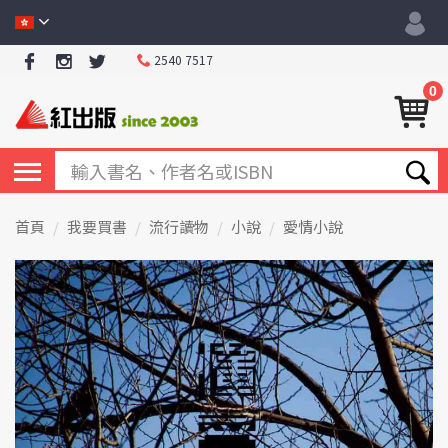
2540 7517
0
首頁
我要買書
流行讀物
小說
愛情小說