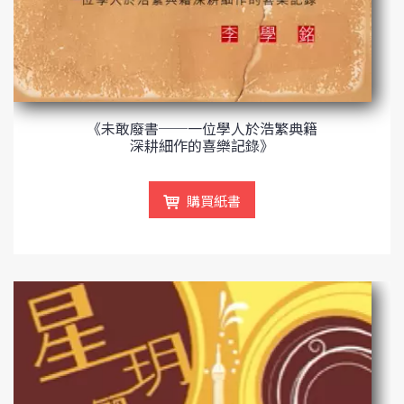
《未敢廢書──一位學人於浩繁典籍
深耕細作的喜樂記錄》
購買紙書