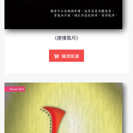
《唐樓風月》
購買紙書