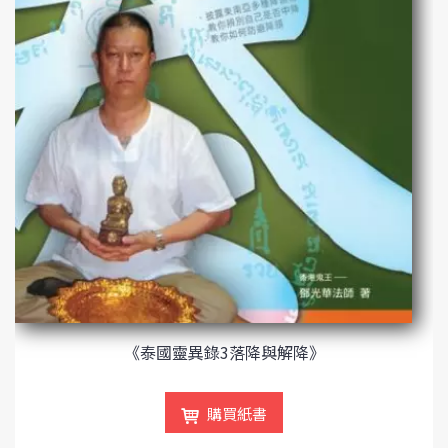
《泰國靈異錄3落降與解降》
購買紙書