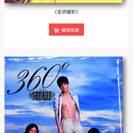
《星玥儷影》
購買紙書