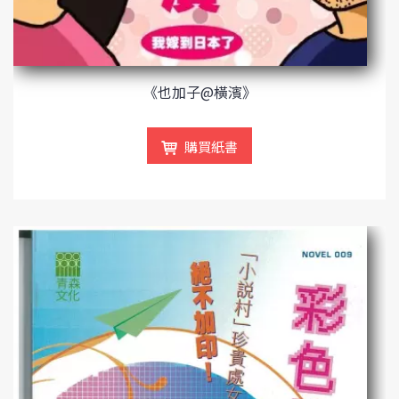
《也加子@橫濱》
購買紙書