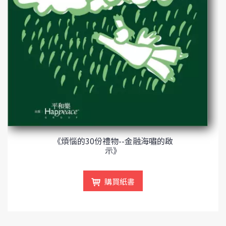
《煩惱的30份禮物--金融海嘯的啟
示》
購買紙書