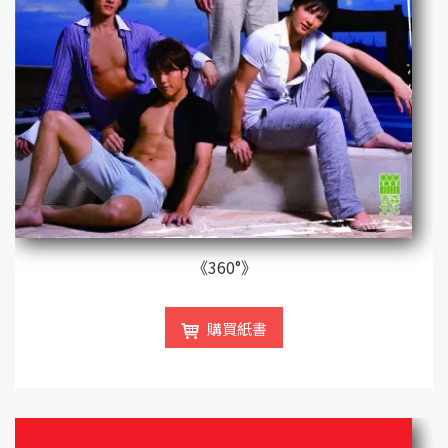
《360°》
購買紙書