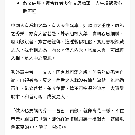
散文結集，聚合作者多年文思精華，人生境遇及心
路歷程
中國人有看相之學，有人天生異稟，如項羽之重瞳、周郎
之秀美，亦有大智若愚，外表粗枝大葉，實則心思細膩，
聰明敏銳者。據古老經傳，這種貌似粗俗，實則慧根深藏
之人，我們稱之為：內秀。但凡內秀，均屬大貴，可出將
入相，是人中之龍鳳。
秀外慧中者——文人，固有其可愛之處，但易陷於孤芳自
賞、自視甚高，反之，內秀之人就沒有這些缺點，能容納
百川、能文善武、兼收並蓄，這不可多得的帥才，大隱隱
於市，和善可親，成就更大。
「做人也要講內秀——含蓄、內斂，就像梅花一樣，不在
春天裡跟百花爭豔，卻偏在寒冬臘月裏一枝獨秀，就如毛
澤東寫的<<卜算子．咏梅>>：