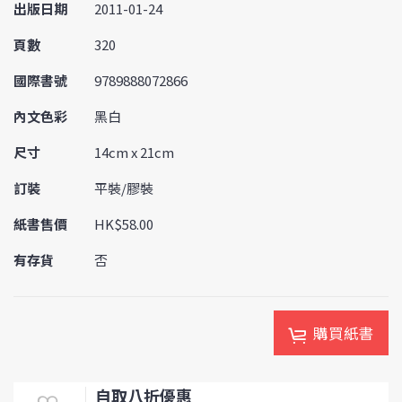
出版日期
2011-01-24
頁數
320
國際書號
9789888072866
內文色彩
黑白
尺寸
14cm x 21cm
訂裝
平裝/膠裝
紙書售價
HK$58.00
有存貨
否
購買紙書
自取八折優惠