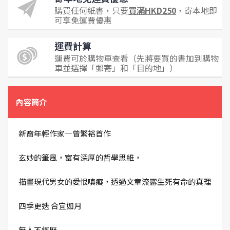
購買任何紙書，只要
買滿HKD250
，寄本地即
可享免運費優惠
運費計算
運費可於購物車查看（先將要買的書加到購物
車並選擇「郵寄」和「目的地」）
內容簡介
新裔年輕作家—曾繁裕首作
玄妙的筆風，富有深厚的哲學思維，
描畫現代男女的愛恨嗔癡，透過文章流露生死有命的真理
四季更迭 合宜如月
無人不經歷