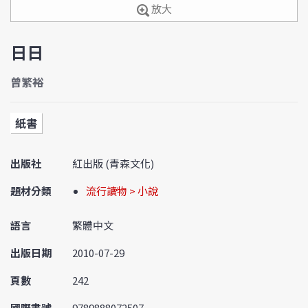
放大
日日
曾繁裕
紙書
出版社
紅出版 (青森文化)
題材分類
流行讀物 > 小說
語言
繁體中文
出版日期
2010-07-29
頁數
242
國際書號
9789888072507