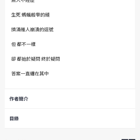
生死 螞蟻般窄的縫
擠滿催人崩潰的逗號
但 都不一樣
卻 都始於疑問 終於疑問
答案一直纏在其中
作者簡介
目錄