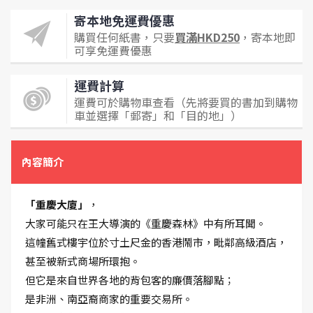
寄本地免運費優惠
購買任何紙書，只要
買滿HKD250
，寄本地即
可享免運費優惠
運費計算
運費可於購物車查看（先將要買的書加到購物
車並選擇「郵寄」和「目的地」）
內容簡介
「重慶大廈」
，
大家可能只在王大導演的《重慶森林》中有所耳聞。
這幢舊式樓宇位於寸土尺金的香港鬧市，毗鄰高級酒店，
甚至被新式商場所環抱。
但它是來自世界各地的背包客的廉價落腳點；
是非洲、南亞裔商家的重要交易所。