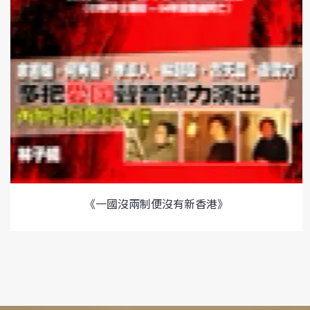
《一國沒兩制便沒有新香港》