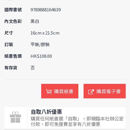
國際書號
9789888164639
內文色彩
黑白
尺寸
16cm x 21.5cm
訂裝
平裝/膠裝
紙書售價
HK$108.00
有存貨
否
購買紙書
購買電子書
自取八折優惠
購買任何紙書選「自取」，即親臨本社辦公室
付款，即可免運費並享有八折優惠