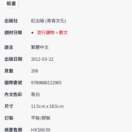
紙書
出版社
紅出版 (青森文化)
題材分類
流行讀物 > 散文
語言
繁體中文
出版日期
2012-03-22
頁數
208
國際書號
9789888122905
內文色彩
黑白
尺寸
11.5cm x 18.5cm
訂裝
平裝/膠裝
紙書售價
HK$60.00