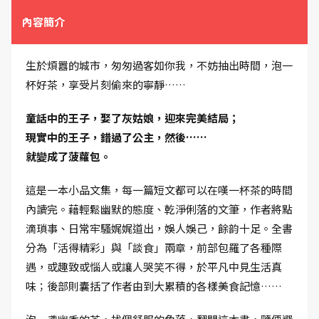
內容簡介
生於煩囂的城市，匆匆過客如你我，不妨抽出時間，泡一
杯好茶，享受片刻偷來的寧靜……
童話中的王子，娶了灰姑娘，迎來完美結局；
現實中的王子，錯過了公主，然後……
就變成了菠蘿包。
這是一本小品文集，每一篇短文都可以在嘆一杯茶的時間
內讀完。藉輕鬆幽默的態度、乾淨俐落的文筆，作者將點
滴瑣事、日常牢騷娓娓道出，娛人娛己，餘韵十足。全書
分為「活得精彩」與「談食」兩章，前部包羅了各種際
遇，或趣致或惱人或讓人哭笑不得，於平凡中見生活真
味；後部則囊括了作者由到大累積的各樣美食記憶……