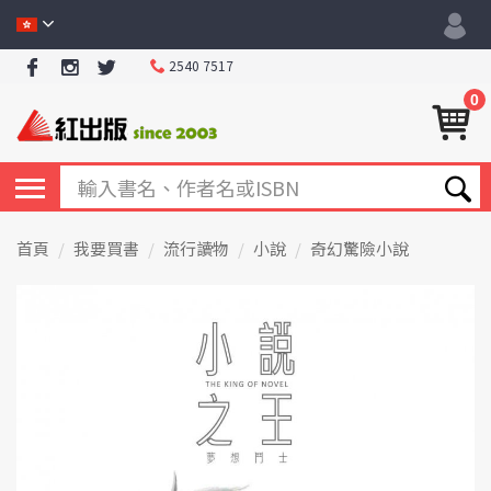
2540 7517
0
首頁
我要買書
流行讀物
小說
奇幻驚險小說