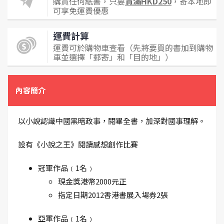
購買任何紙書，只要
買滿HKD250
，寄本地即
可享免運費優惠
運費計算
運費可於購物車查看（先將要買的書加到購物
車並選擇「郵寄」和「目的地」）
內容簡介
以小說認識中國黑暗政事，閱畢全書，加深對國事理解。
設有《小說之王》閱讀感想創作比賽
冠軍作品﹙1名﹚
現金獎港幣2000元正
指定日期2012香港書展入場券2張
亞軍作品﹙1名﹚