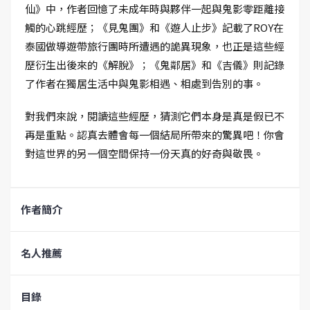
仙》中，作者回憶了未成年時與夥伴一起與鬼影零距離接
觸的心跳經歷；《見鬼團》和《遊人止步》記載了ROY在
泰國做導遊帶旅行團時所遭遇的詭異現象，也正是這些經
歷衍生出後來的《解脫》；《鬼鄰居》和《吉儀》則記錄
了作者在獨居生活中與鬼影相遇、相處到告別的事。
對我們來說，閱讀這些經歷，猜測它們本身是真是假已不
再是重點。認真去體會每一個結局所帶來的驚異吧！你會
對這世界的另一個空間保持一份天真的好奇與敬畏。
作者簡介
名人推薦
目錄