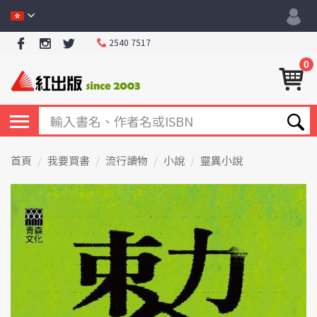
2540 7517
0
首頁
我要買書
流行讀物
小說
靈異小說