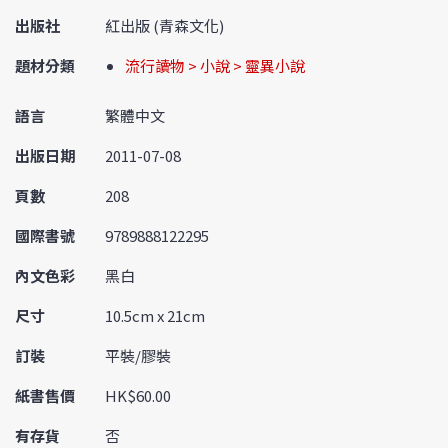
出版社
紅出版 (青森文化)
題材分類
流行讀物 > 小說 > 靈異小說
語言
繁體中文
出版日期
2011-07-08
頁數
208
國際書號
9789888122295
內文色彩
黑白
尺寸
10.5cm x 21cm
訂裝
平裝/膠裝
紙書售價
HK$60.00
有存貨
否