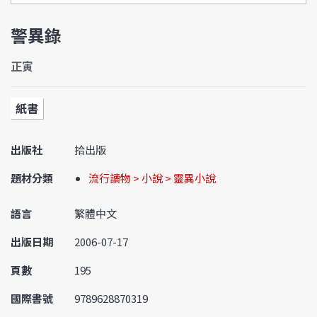
警異錄
正寅
紙書
出版社
拾出版
題材分類
流行讀物 > 小說 > 靈異小說
語言
繁體中文
出版日期
2006-07-17
頁數
195
國際書號
9789628870319