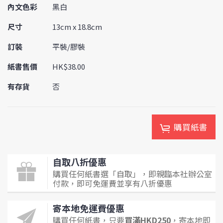
內文色彩
黑白
尺寸
13cm x 18.8cm
訂裝
平裝/膠裝
紙書售價
HK$38.00
有存貨
否
購買紙書
自取八折優惠
購買任何紙書選「自取」，即親臨本社辦公室
付款，即可免運費並享有八折優惠
寄本地免運費優惠
購買任何紙書，只要
買滿HKD250
，寄本地即