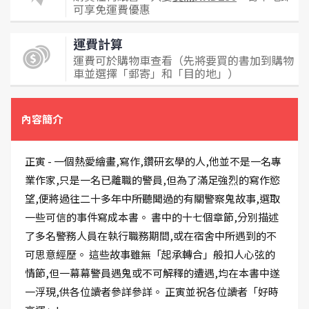
可享免運費優惠
運費計算
運費可於購物車查看（先將要買的書加到購物
車並選擇「郵寄」和「目的地」）
內容簡介
正寅 - 一個熱愛繪畫,寫作,鑽研玄學的人,他並不是一名專
業作家,只是一名已離職的警員,但為了滿足強烈的寫作慾
望,便將過往二十多年中所聽聞過的有關警察鬼故事,選取
一些可信的事件寫成本書。 書中的十七個章節,分別描述
了多名警務人員在執行職務期間,或在宿舍中所遇到的不
可思意經歷。 這些故事雖無「起承轉合」般扣人心弦的
情節,但一幕幕警員遇鬼或不可解釋的遭遇,均在本書中遂
一浮現,供各位讀者參詳參詳。 正寅並祝各位讀者「好時