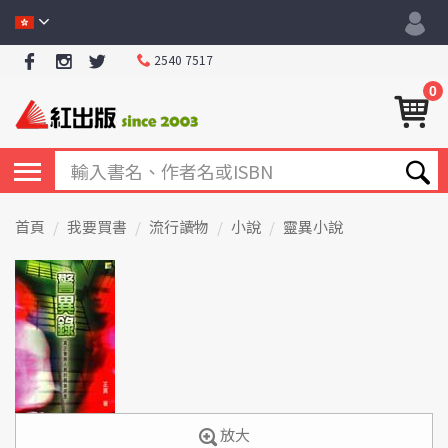
2540 7517
0
首頁
我要買書
流行讀物
小說
靈異小說
放大