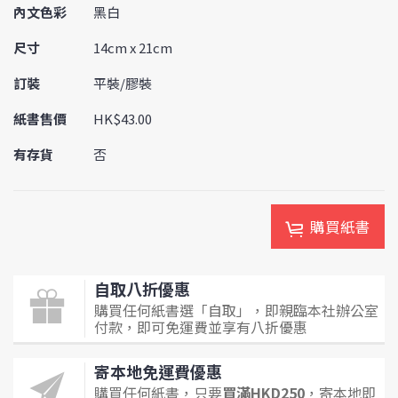
內文色彩
黑白
尺寸
14cm x 21cm
訂裝
平裝/膠裝
紙書售價
HK$43.00
有存貨
否
購買紙書
自取八折優惠
購買任何紙書選「自取」，即親臨本社辦公室
付款，即可免運費並享有八折優惠
寄本地免運費優惠
購買任何紙書，只要
買滿HKD250
，寄本地即