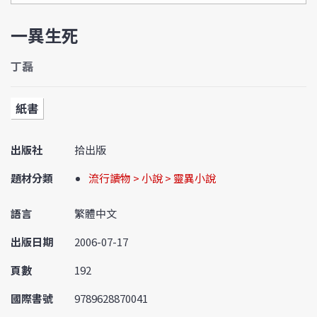
一異生死
丁磊
紙書
出版社
拾出版
題材分類
流行讀物 > 小說 > 靈異小說
語言
繁體中文
出版日期
2006-07-17
頁數
192
國際書號
9789628870041