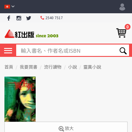
2540 7517
0
首頁
我要買書
流行讀物
小說
靈異小說
放大