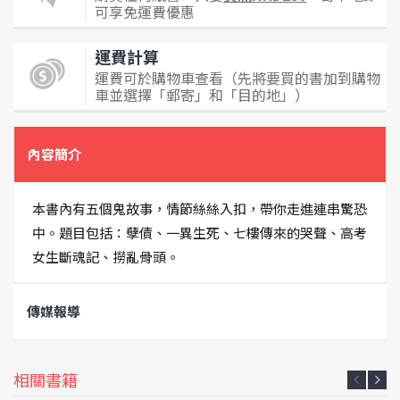
可享免運費優惠
運費計算
運費可於購物車查看（先將要買的書加到購物
車並選擇「郵寄」和「目的地」）
內容簡介
本書內有五個鬼故事，情節絲絲入扣，帶你走進連串驚恐
中。題目包括：孽債、一異生死、七樓傳來的哭聲、高考
女生斷魂記、撈亂骨頭。
傳媒報導
相關書籍