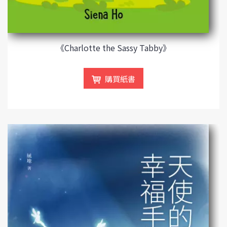
《Charlotte the Sassy Tabby》
購買紙書