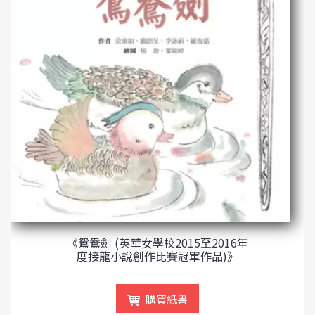
《鴛鴦劍 (英華女學校2015至2016年
度接龍小說創作比賽冠軍作品)》
購買紙書