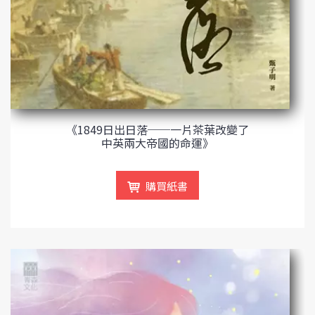
《1849日出日落──一片茶葉改變了
中英兩大帝國的命運》
購買紙書