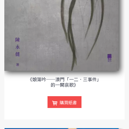
《娘蕩吟──澳門「一二．三事件」
的一闋哀歌》
購買紙書