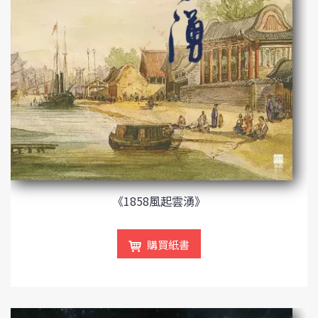
《1858風起雲湧》
購買紙書