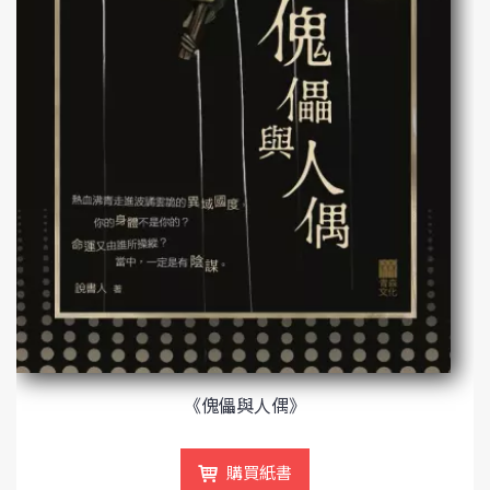
《傀儡與人偶》
購買紙書