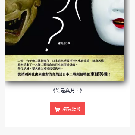
《誰是真兇？》
購買紙書