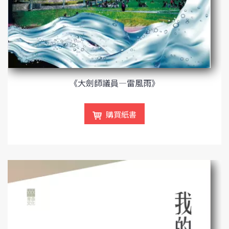
《大劍師議員—雷風雨》
購買紙書