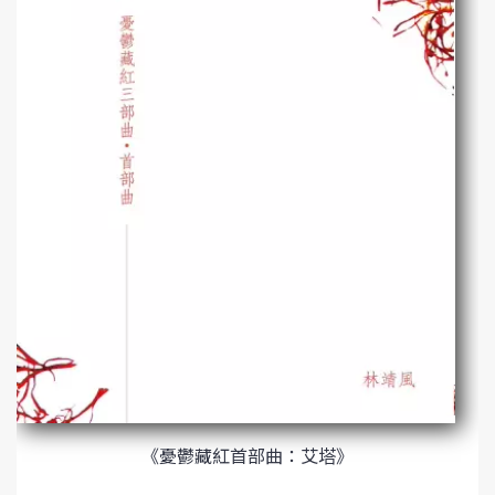
《憂鬱藏紅首部曲：艾塔》