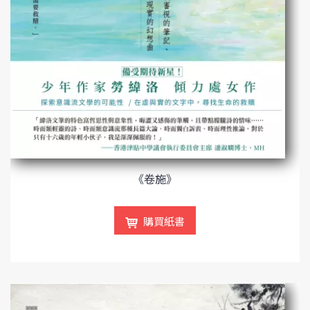
《卷施》
購買紙書