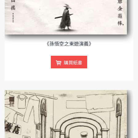
《孫悟空之東遊演義》
購買紙書