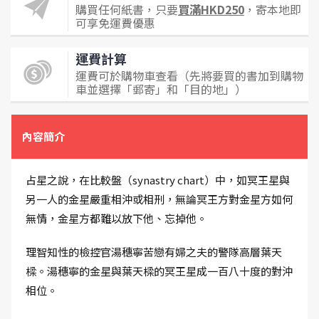
購買任何紙書，只要
買滿HKD250
，寄本地即
可享免運費優惠
運費計算
運費可於購物車查看（先將要買的書加到購物
車並選擇「郵寄」和「目的地」）
內容簡介
占星之說，在比較盤（synastry chart）中，如冥王星與
另一人的金星嚴重相沖或相刑，無論冥王方對金星方如何
無情，金星方都難以放下他、忘掉他。
理智知性的檢控官湯穗寧苦戀有婦之夫的警隊高層葉天
樑。湯穗寧的金星與葉天樑的冥王星成一百八十度的對沖
相位。