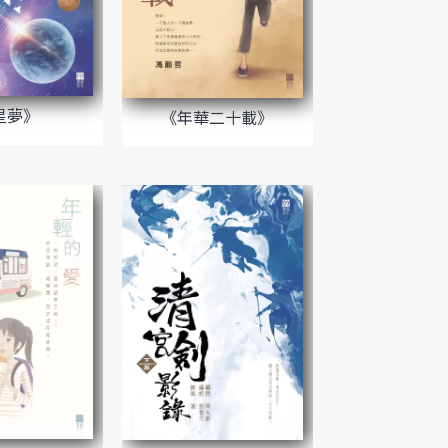
星夢》
《年華二十載》