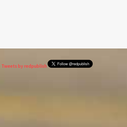
Tweets by redpublish