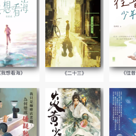
《我想看海》
《往昔
《二十三》