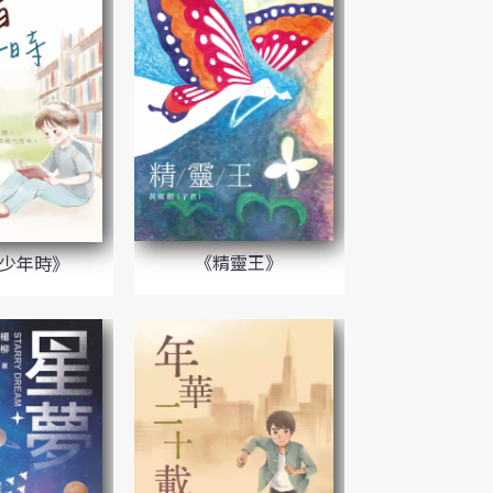
《精靈王》
少年時》