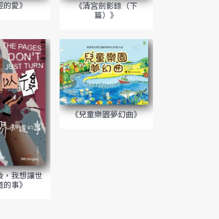
輕的愛》
《清宮劍影錄（下
篇）》
《兒童樂園夢幻曲》
後，我想讓世
道的事》