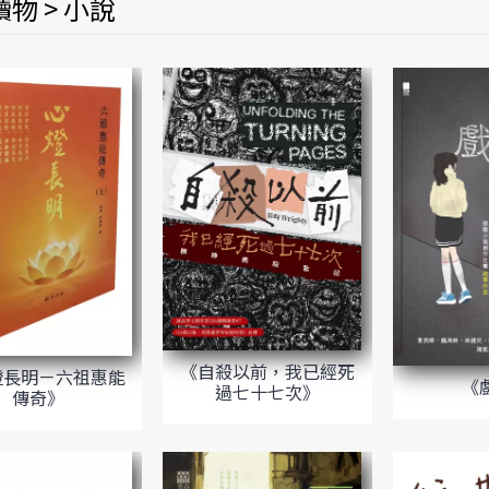
物 > 小說
《自殺以前，我已經死
燈長明－六祖惠能
《
過七十七次》
傳奇》