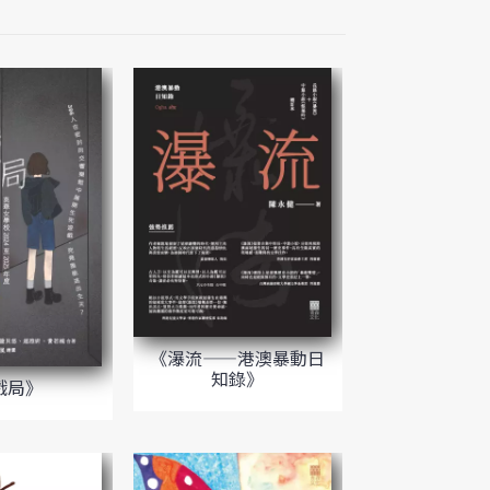
《瀑流——港澳暴動日
知錄》
戲局》