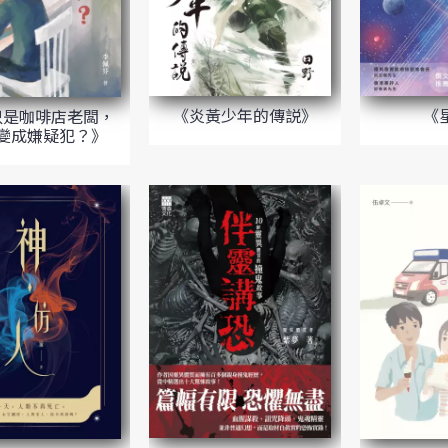
《炎黃少年的傳説》
《
只是咖啡店老闆，
變成嫌疑犯？》