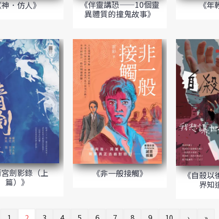
《伴靈講恐——10個靈
《年
《神．仿人》
異體質的撞鬼故事》
清宮劍影錄（上
《非一般接觸》
《自殺以
篇）》
界知
1
2
3
4
5
6
7
8
9
10
›
»