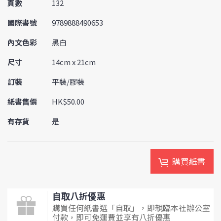
頁數
132
國際書號
9789888490653
內文色彩
黑白
尺寸
14cm x 21cm
訂裝
平裝/膠裝
紙書售價
HK$50.00
有存貨
是
購買紙書
自取八折優惠
購買任何紙書選「自取」，即親臨本社辦公室
付款，即可免運費並享有八折優惠