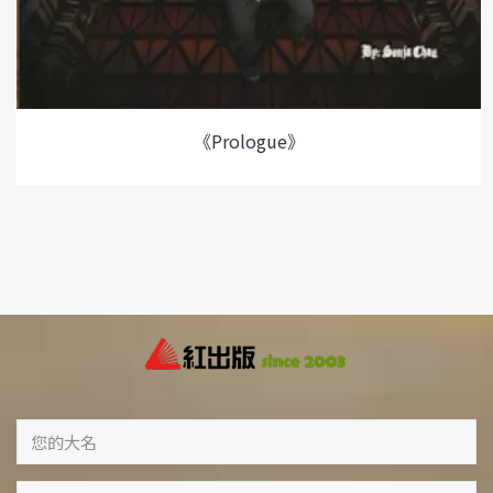
《Prologue》