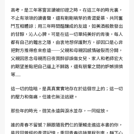
高考，是三年寒窗苦讀被印證之時。在這三年的時光裏，
不止有琅琅的讀書聲，還有剛剛萌芽的青澀愛慕、共同奮
鬥互相體諒；用三年時間醞釀成的友誼，如美酒般散發出
的甘醇，沁人心脾。可是在這一切單純美好的背後，每人
都有自己的難言之隱，由衷地想保護對方，卻因口是心非
把對方推得愈來愈遠──父親和母親因感情破裂而分開，
父親因思念母親而日夜買醉卻誤傷女兒、家人和老師宏大
的期望差點把自己逼上不歸路，還有朋輩之間的妒嫉排擠
等......
這一切的陰暗，是真真實實地存在於這個世上的；這一切
的壓力和傷痛，任誰也無法逃避。
那些年的時光，微笑永遠與淚水並存，一同綻放。
誰的青春不留憾？願跟隨我們仨的筆觸走進這本書的你，
能找回曾經的青澀記憶，重回青春這趟單程列車，靜下心