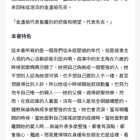
來回味這泡淡的金盞菊花茶。
「金盞菊代表着離別的悲傷和絕望，代表失去。」
本書特色
這本書所寫的是一個我們從未經歷過的年代，但是故事主
人翁的內心活動卻能引起共鳴。故事中的女主角在六歲的
時候就跟媽媽分開了，她把自己偽裝成一個堅強的人，她
不想別人認為她很可憐，也不想自己跟別人不一樣，甚至
想做得比別人好，所以她從小時候開始就很勤奮，也努力
地令自己唯一的親人──她的父親，過得舒服快樂。然
而，在我認識的人裏面，沒有一個人是完全銅牆鐵壁的。
鍾軼無論偽裝成多麼堅強的女生，她也會流淚。當母親離
開的時候，當她面對自己搖搖欲墜的成績時，當她面對要
離開她的愛人時......無論外表多麼堅強，都會有淚點，都
會傷心、難過。而我覺得現在身邊有些朋友也是這樣，看