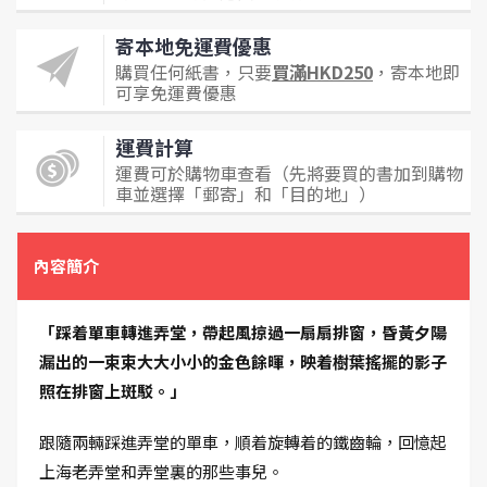
寄本地免運費優惠
購買任何紙書，只要
買滿HKD250
，寄本地即
可享免運費優惠
運費計算
運費可於購物車查看（先將要買的書加到購物
車並選擇「郵寄」和「目的地」）
內容簡介
「踩着單車轉進弄堂，帶起風掠過一扇扇排窗，昏黃夕陽
漏出的一束束大大小小的金色餘暉，映着樹葉搖擺的影子
照在排窗上斑駁。」
跟隨兩輛踩進弄堂的單車，順着旋轉着的鐵齒輪，回憶起
上海老弄堂和弄堂裏的那些事兒。