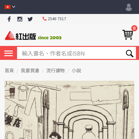
2540 7517
0
首頁
我要買書
流行讀物
小說