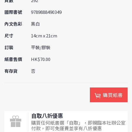
頁數
292
國際書號
9789888490349
內文色彩
黑白
尺寸
14cm x 21cm
訂裝
平裝/膠裝
紙書售價
HK$70.00
有存貨
否
購買紙書
自取八折優惠
購買任何紙書選「自取」，即親臨本社辦公室
付款，即可免運費並享有八折優惠