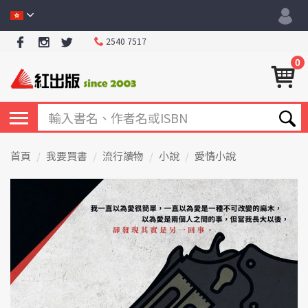
2540 7517
0
首頁
我要買書
流行讀物
小說
愛情小說