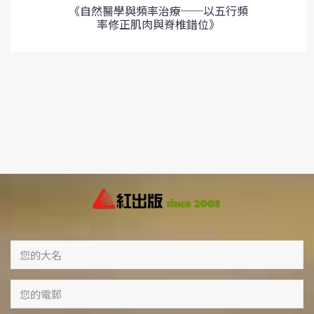
《自然醫學與頻率治療──以五行頻
率修正肌肉與脊椎錯位》