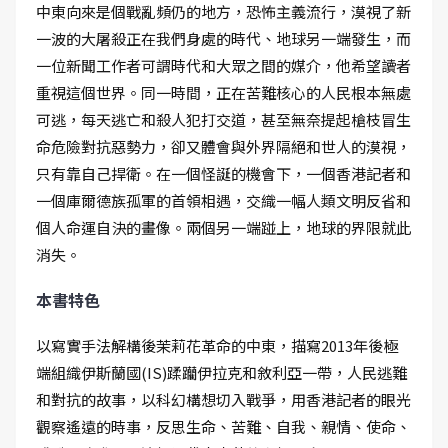
中東向來是個戰亂頻仍的地方，恐怖主義流行，漠視了新
一波的大屠殺正在我們身處的時代、地球另一端發生，而
一位新聞工作者可謂時代和大眾之間的媒介，他希望讀者
重視這個世界。同一時間，正在苦難核心的人民根本無處
可逃，每天逃亡和殺人犯打交道，甚至無奈提起槍枝冒生
命危險對抗惡勢力，卻又體會與外界隔絕和世人的漠視，
只有靠自己捍衛。在一個怪誕的機會下，一個香港記者和
一個庫爾德族孤軍的首領相遇，交織一幅人類文明反省和
個人命運自決的畫像。兩個另一端踫上，地球的界限就此
消失。
本書特色
以寫實手法解構後茉莉花革命的中東，描寫2013年後極
端組織伊斯蘭國(IS)蹂躪伊拉克和敘利亞一帶，人民逃難
和對抗的故事，以科幻構想切入戰爭，用香港記者的眼光
觀察遙遠的時事，反思生命、苦難、自我、親情、使命、