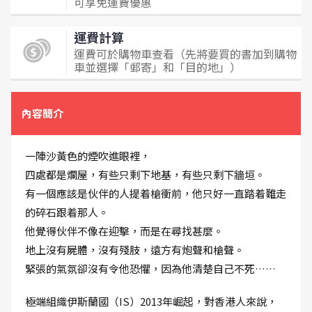
可享免運費優惠
運費計算
運費可於購物車查看（先將要買的書加到購物
車並選擇「郵寄」和「目的地」）
內容簡介
一陣沙黃色的煙吹進眼裡，
四處都是爛屋，有些只剩下地基，有些只剩下牆垣。
有一個應該是伙伴的人提着槍衝前，他只好一直踏着難走
的碎石跟着那人。
他覺得伙伴不像在迎擊，而是在尋找甚麼。
地上沒有屍體，沒有殘肢，遠方有炮聲和槍聲。
緊張的氣氛卻沒有令他恐懼，因為他清楚自己不死……
極端組織伊斯蘭國（IS）2013年崛起，對香港人來說，