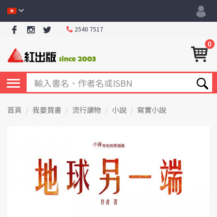
2540 7517
0
首頁
我要買書
流行讀物
小說
寫實小說