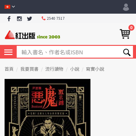
2540 7517
0
首頁
我要買書
流行讀物
小說
寫實小說