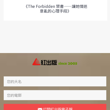
《The Forbidden 禁書——讓她情迷
意亂的心理手段》
訂閱紅出版電子報