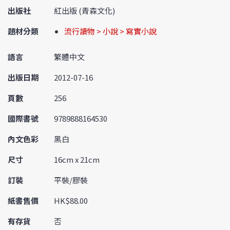
出版社
紅出版 (青森文化)
題材分類
流行讀物 > 小說 > 寫實小說
語言
繁體中文
出版日期
2012-07-16
頁數
256
國際書號
9789888164530
內文色彩
黑白
尺寸
16cm x 21cm
訂裝
平裝/膠裝
紙書售價
HK$88.00
有存貨
否