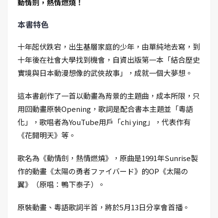
動情劍，熱情燃燒！
本書特色
十年起伏跌宕，出生基層家庭的少年，由單純地去寫，到
十年後在社會大學找到機會，自資出版第一本「結合歷史
實境與日本動漫想像的武俠故事」，成就一個大夢想。
這本書創作了一首以動畫為背景的主題曲，成本所限，只
用回動畫原裝Opening，歌詞是配合書本主題並「粵語
化」，歌唱者為YouTube用戶「chi ying」，代表作有
《花開明天》等。
歌名為《動情劍，熱情燃燒》，原曲是1991年Sunrise製
作的動畫《太陽の勇者ファイバード》的OP《太陽の
翼》（原唱：鴨下泰子）。
原裝動畫、粵語歌詞半首，將於5月13日分享會首播。