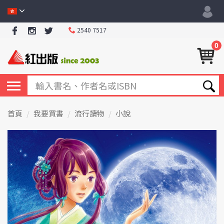
2540 7517
0
首頁
我要買書
流行讀物
小說