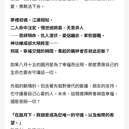
愛，勇敢活下去。
夢裡初遇、江湖相知，
二人命中注定，惜世途險惡、天意弄人
──恩師殞命、仇人潛伏、愛侶離去、家愁國難，
神功練成卻大限將至……
到底，幸福交錯的瞬間，牽起的羈絆會否就此剪斷？
如果八月十五的圓月是為了幸福而出現，那麼貫徹自己的
生命也要去守護這一切。
先祖的動情劍，包含著先祖對後代的愛護、朋友的支持，
也守護著自己心愛的人。未來，這個選擇將會締造幸福，
還是扼殺一切？
「在圓月下，我願意成為您唯一的守護，以及無際的希
望。」