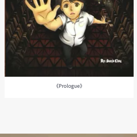
《Prologue》