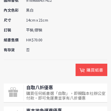
國際書號
9789888437412
內文色彩
黑白
尺寸
14cm x 21cm
訂裝
平裝/膠裝
紙書售價
HK$70.00
有存貨
否
購買紙書
自取八折優惠
購買任何紙書選「自取」，即親臨本社辦公室
付款，即可免運費並享有八折優惠
寄本地免運費優惠