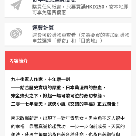
購買任何紙書，只要
買滿HKD250
，寄本地即
可享免運費優惠
運費計算
運費可於購物車查看（先將要買的書加到購物
車並選擇「郵寄」和「目的地」）
內容簡介
九十後素人作家，十年磨一劍
──結合歷史實境的厚重、日本動漫風的熱血，
宋金烽火之下，掀起一場可歌可泣的奇幻孽緣。
二零一七年夏天，武俠小說《交錯的幸福》正式問世！
南宋政權新定，出現了一對年青男女。男主角不乏人眼中
的幸福，靠著真誠拾起武功，一步一步向前成長。天真的
想法，使男主角開始背負著各種使命，也背負著期待與