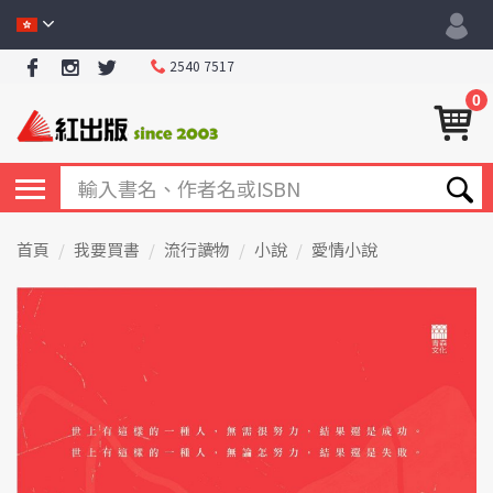
2540 7517
0
首頁
我要買書
流行讀物
小說
愛情小說