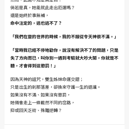
倘若是真，她能就此走出厄運嗎？
還是始終於事無補，
命中注定的，逃也逃不了？
「我們在靈的世界的時候，我的不服從令天神很不滿。」
「當時我已經不停地勸你，說沒有解決不了的問題，只是
失了方向而已，叫你別一遇到考驗就大吵大鬧，你就是不
聽，才會得到這懲罰！」
因為天神的詛咒，雙生姊妹命運交錯；
只是出生的剎那落差，卻換來守護一生的退讓。
如果沒有不滿、如果沒有懲罰，
她倆會走上一條截然不同的岔路，
抑或回天乏術、殊難逆轉？