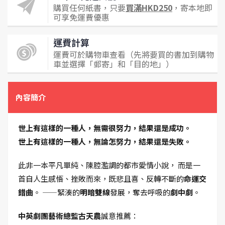
購買任何紙書，只要
買滿HKD250
，寄本地即
可享免運費優惠
運費計算
運費可於購物車查看（先將要買的書加到購物
車並選擇「郵寄」和「目的地」）
內容簡介
世上有這樣的一種人，無需很努力，結果還是成功。
世上有這樣的一種人，無論怎努力，結果還是失敗。
此非一本平凡單純、陳腔濫調的都市愛情小說， 而是一
首自人生感悟、挫敗而來，既悲且喜、反轉不斷的
命運交
錯曲
。 ——緊湊的
明暗雙線
發展，奪去呼吸的
劇中劇
。
中英劇團藝術總監古天農
誠意推薦：