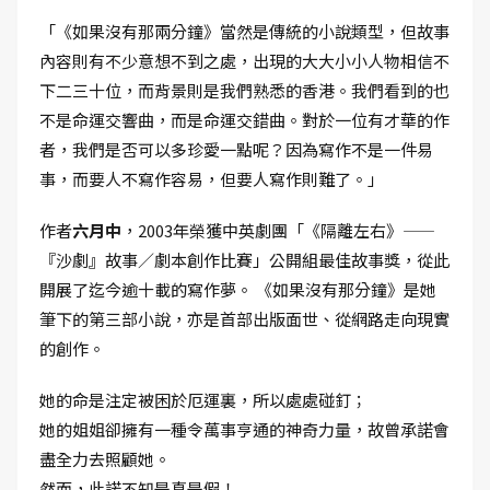
「《如果沒有那兩分鐘》當然是傳統的小說類型，但故事
內容則有不少意想不到之處，出現的大大小小人物相信不
下二三十位，而背景則是我們熟悉的香港。我們看到的也
不是命運交響曲，而是命運交錯曲。對於一位有才華的作
者，我們是否可以多珍愛一點呢？因為寫作不是一件易
事，而要人不寫作容易，但要人寫作則難了。」
作者
六月中
，2003年榮獲中英劇團「《隔離左右》——
『沙劇』故事／劇本創作比賽」公開組最佳故事獎，從此
開展了迄今逾十載的寫作夢。 《如果沒有那分鐘》是她
筆下的第三部小說，亦是首部出版面世、從網路走向現實
的創作。
她的命是注定被困於厄運裏，所以處處碰釘；
她的姐姐卻擁有一種令萬事亨通的神奇力量，故曾承諾會
盡全力去照顧她。
然而，此諾不知是真是假！