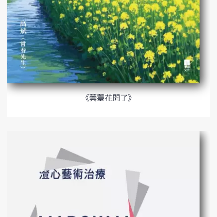
《蕓薹花開了》