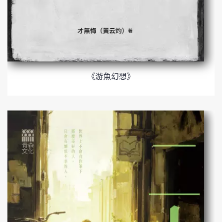
《游魚幻想》