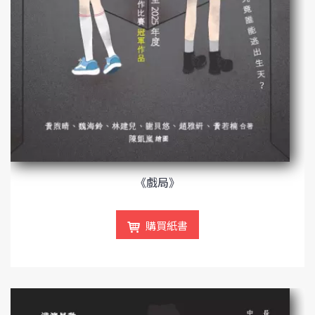
《戲局》
購買紙書