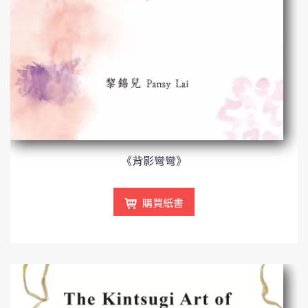
《背影彎彎》
購買紙書