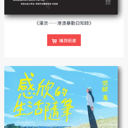
《瀑流——港澳暴動日知錄》
購買紙書