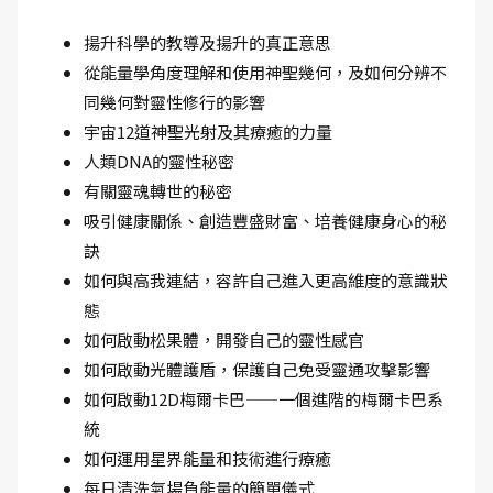
揚升科學的教導及揚升的真正意思
從能量學角度理解和使用神聖幾何，及如何分辨不
同幾何對靈性修行的影響
宇宙12道神聖光射及其療癒的力量
人類DNA的靈性秘密
有關靈魂轉世的秘密
吸引健康關係、創造豐盛財富、培養健康身心的秘
訣
如何與高我連結，容許自己進入更高維度的意識狀
態
如何啟動松果體，開發自己的靈性感官
如何啟動光體護盾，保護自己免受靈通攻擊影響
如何啟動12D梅爾卡巴——一個進階的梅爾卡巴系
統
如何運用星界能量和技術進行療癒
每日清洗氣場負能量的簡單儀式