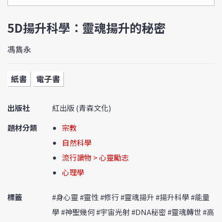
5D揚升科學：靈魂揚升的秘密
馮雋永
紙書
電子書
出版社
紅出版 (青森文化)
題材分類
宗教
自然科學
流行讀物 > 心靈勵志
心理學
標籤
#身心靈 #靈性 #修行 #靈魂揚升 #揚升科學 #能量
學 #神聖幾何 #宇宙光射 #DNA秘密 #靈魂轉世 #高