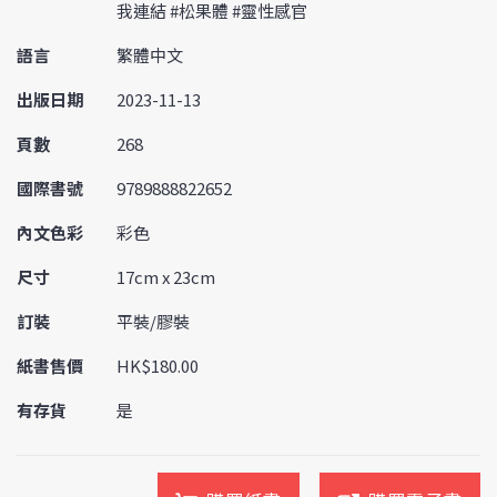
我連結 #松果體 #靈性感官
語言
繁體中文
出版日期
2023-11-13
頁數
268
國際書號
9789888822652
內文色彩
彩色
尺寸
17cm x 23cm
訂裝
平裝/膠裝
紙書售價
HK$180.00
有存貨
是