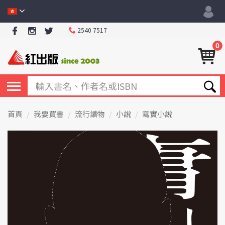
2540 7517
0
首頁
我要買書
流行讀物
小說
寫實小說