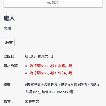
試閱
庸人
展略
紙書
出版社
紅出版 (青森文化)
題材分類
流行讀物 > 小說 > 寫實小說
流行讀物 > 小說 > 科幻小說
標籤
#現實世界 #虛擬世界 #親情 #友情 #愛情 #情感 #
人類 #人生無常 #VTuber #命運
語言
繁體中文