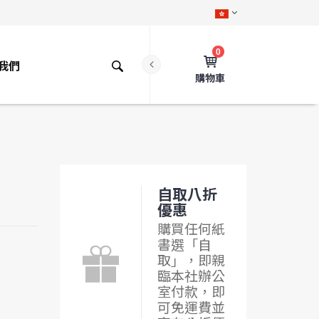
0
我們
購物車
自取八折
優惠
購買任何紙
書選「自
取」，即親
臨本社辦公
室付款，即
可免運費並