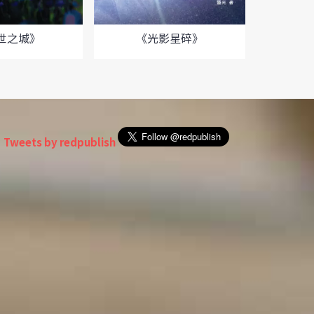
《千萬別
然賠
世之城》
《光影星碎》
Tweets by redpublish