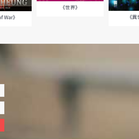
《世界》
《異
f War》