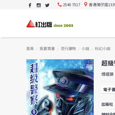
2540 7517
香港灣仔道13
首頁
我要買書
流行讀物
小說
科幻小說
超級
傅道狼
電子
出版社
題材分