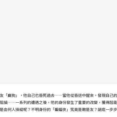
友「癲狗」，他自己也昏死過去……當他從昏迷中醒來，發現自己
阻撓……一系列的遭遇之後，他的身份發生了重要的改變，獲得超
是由何人操縱呢？不明身份的「蝙蝠俠」究竟是敵是友？謎底一步