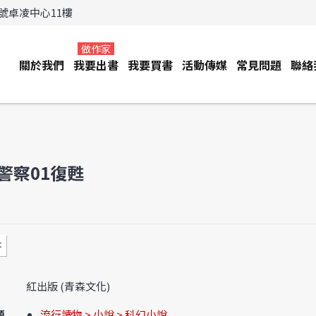
3號卓凌中心11樓
做作家
關於我們
我要出書
我要買書
活動傳媒
常見問題
聯絡
警察01復甦
書
紅出版 (青森文化)
類
流行讀物 > 小說 > 科幻小說