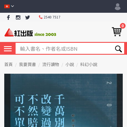
2540 7517
0
首頁
我要買書
流行讀物
小說
科幻小說