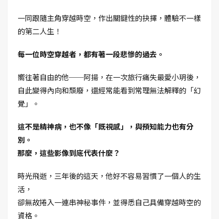
一同跟隨主角穿越時空，作出關鍵性的抉擇，體驗不一樣
的第二人生！
每一位時空穿越者，都有著一段悲慘的過去。
嚮往著自由的他──阿揚，在一次旅行痛失最愛小玥後，
自此變得內向和頹廢，還經常能看到常理無法解釋的「幻
覺」。
這不是精神病，也不像「既視感」，與預知能力也有分
別。
那麼，這些影像到底代表什麼？
時光飛逝，三年後的這天，他好不容易習慣了一個人的生
活，
卻無故捲入一連串神秘事件，並得悉自己具備穿越時空的
資格。