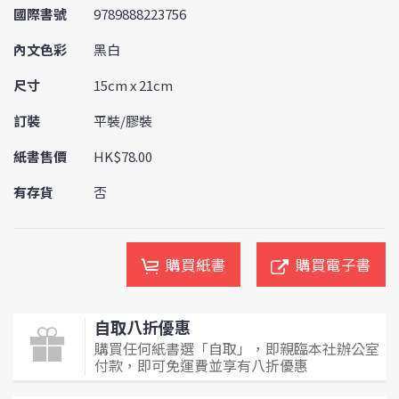
國際書號
9789888223756
內文色彩
黑白
尺寸
15cm x 21cm
訂裝
平裝/膠裝
紙書售價
HK$78.00
有存貨
否
購買紙書
購買電子書
自取八折優惠
購買任何紙書選「自取」，即親臨本社辦公室
付款，即可免運費並享有八折優惠