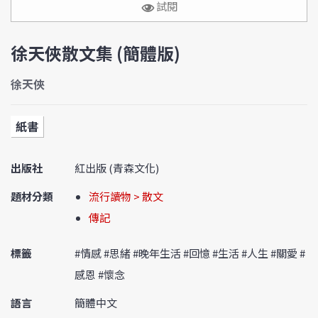
試閱
徐天俠散文集 (簡體版)
徐天俠
紙書
出版社
紅出版 (青森文化)
題材分類
流行讀物 > 散文
傳記
標籤
#情感 #思緒 #晚年生活 #回憶 #生活 #人生 #關愛 #
感恩 #懷念
語言
簡體中文