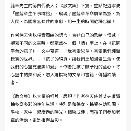
緒章先生的第四代後人；《散文集》下篇，重點記述寧波
「盧緒章生平事跡館」，展現了盧緒章革命前輩為黨、為
人民、為國家無條件的奉獻，用一生的時間詮釋忠誠！
作者徐天俠以樸實簡練的語言，表述自己的思緒、情感，
撰寫不同的文章時，都聚焦在一個「情」字上。在《花園
平台的孩子》一文中寫道：「我喜愛兒童，喜愛他們純潔
樸實的世界」；「孩子的純真，讓我們更加熱愛生活，使
我們的心靈充滿美和愛」。作者把孩子賦予她的童心，將
心靈中的美和愛，融入她撰寫的文章和書籍，傳播給讀
者。
《散文集》以大量的相片，展現了作者徐天俠與丈夫盧賢
棟多姿多彩的晚年生活。特別是和孫女、孫兒在幼稚園、
學校、家中一起度過的時光，相映成趣；而孩子們參加老
輩的活動，更是相得益彰。